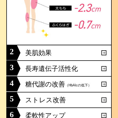
2
美肌効果
3
長寿遺伝子活性化
4
糖代謝の改善
（HbAlcの低下）
5
ストレス改善
6
柔軟性アップ