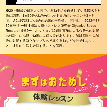
※20～59歳の日本人女性で、運動不足を自覚している53名を対
象に調査。1回60分のLAVAのホットヨガのレッスンを3ヶ月
間、週2回受講した場合の結果の平均値。（引用元：2022年6月
30日発行 一般社団法人糖化ストレス研究会 Glycative Stress
Research 9巻2号「ホットヨガ12週間実施による心身への影響
の検証」に掲載）効果には個人差があります。試験期間中は試
験に影響する新たなサプリの摂取や運動などを開始しないこ
と、通常の生活を維持することを管理。