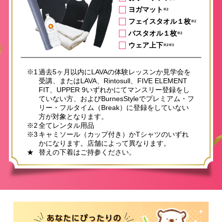
ヨガマット
※2
フェイスタオル１枚
※2
バスタオル１枚
※2
ウェア上下
※2※3
※1
過去5ヶ月以内にLAVAの体験レッスンか見学会を
受講、またはLAVA、Rintosull、FIVE ELEMENT
FIT、UPPER 9いずれかにてマンスリー登録をし
ていない方、およびBurnesStyleでプレミアム・フ
リー・フルタイム（Break）に登録をしていない
方が対象となります。
※2
全てレンタル用品
※3
キャミソール（カップ付き）かTシャツのいずれ
かになります。店舗によって異なります。
★
替えの下着はご持参ください。