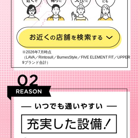
※2026年7月時点
（LAVA／Rintosull／BurnesStyle／FIVE ELEMENT FIT／UPPER
9ブランド合計）