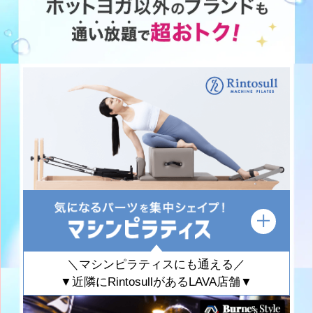
＼マシンピラティスにも通える／
▼近隣にRintosullがあるLAVA店舗▼