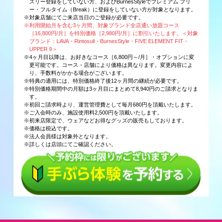
スリー登録をしていない方、およびBurnesStyleでプレミアム フリ
ー・フルタイム（Break）に登録をしていない方が対象となります。
※対象店舗にてご来店当日のご登録が必要です。
※利用開始月を含む3ヶ月間、対象ブランド全店通い放題コース
［16,800円/月］を特別価格［2,980円/月］に割引いたします。＜対象
ブランド：LAVA・Rintosull・BurnesStyle・FIVE ELEMENT FIT・
UPPER 9＞
※4ヶ月目以降は、お好きなコース［6,800円～/月］・オプションに変
更可能です。コース・店舗により価格は異なります。変更内容によ
り、手数料がかかる場合がございます。
※特典の適用には、特別価格終了後12ヶ月間の継続が必要です。
※特別価格期間中の月額は3ヶ月目にまとめて8,940円のご請求となりま
す。
※初回ご請求時より、運営管理費として毎月680円を頂戴いたします。
※ご入会時のみ、施設使用料2,500円を頂戴いたします。
※初来店限定で、ウェアなどお得なグッズの販売もしております。
※価格は税込です。
※法人会員様は対象外となります。
※詳しくは店頭にてご確認ください。