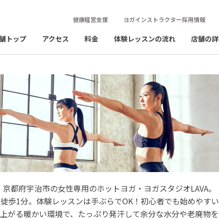
健康経営支援
ヨガインストラクター採用情報
舗トップ
アクセス
料金
体験レッスンの流れ
店舗の詳
大久保店
京都府宇治市の女性専用のホットヨガ・ヨガスタジオLAVA。
徒歩1分。体験レッスンは手ぶらでOK！初心者でも始めやす
ジオ
に上がる暖かい環境で、たっぷり発汗して余分な水分や老廃物を