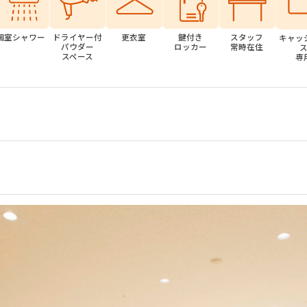
個室シャワー
ドライヤー付
更衣室
鍵付き
スタッフ
キャッ
パウダー
ロッカー
常時在住
スペース
専