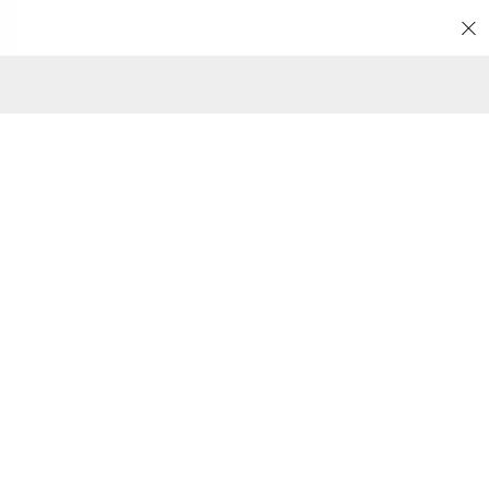
体験予約
ログイン
約ページ
い。