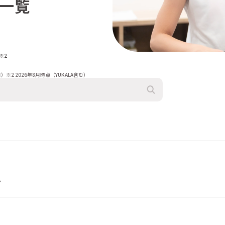
舗一覧
※2
月）
※2
2026年8月時点（YUKALA含む）
ア