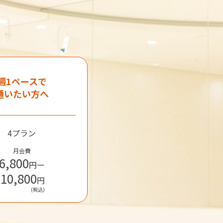
週1ペースで

通いたい方へ
4プラン
月会費
6,800
円
ー
10,800
円
(税込)