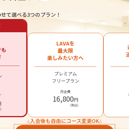
わせて選べる
3つのプラン！
！
LAVAを

も

最大限

方
楽しみたい方へ
プレミアム

ン
フリープラン
月会費
ー
16,800
円
円
(税込)
)
入会後も自由にコース変更OK