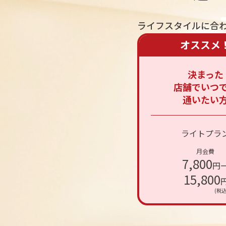
ライフスタイルに合
オススメ
決まった

店舗でいつで
通いたい
ライトプラ
月会費
7,800
円
15,800
(税込