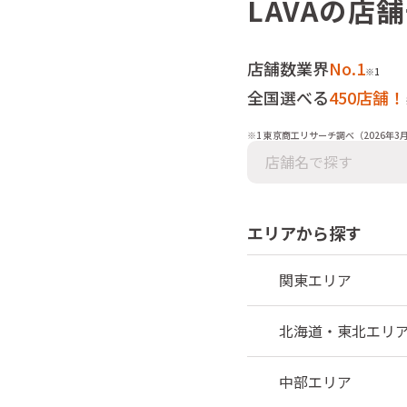
LAVAの店
店舗数業界
No.1
※1
全国選べる
450
店舗！
※1
東京商工リサーチ調べ（2026年3
エリアから探す
関東エリア
北海道・東北エリ
中部エリア