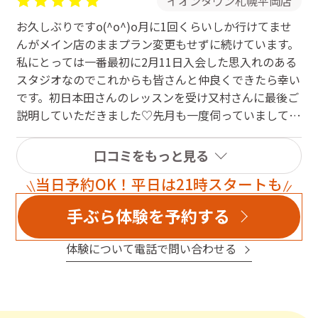
イオンタウン札幌平岡店
お久しぶりですo(^o^)o月に1回くらいしか行けてませ
んがメイン店のままプラン変更もせずに続けています。
私にとっては一番最初に2月11日入会した思入れのある
スタジオなのでこれからも皆さんと仲良くできたら幸い
です。初日本田さんのレッスンを受け又村さんに最後ご
説明していただきました♡先月も一度伺っていまして体
重測定のやり方を教えていただきました。私の事誰だか
わかるかな？☆*:.｡. o(≧▽≦)o .｡.:*☆無理をせず楽しく
口コミをもっと見る
ヨガとピラティス続けていきたいです。スタジオに行っ
当日予約OK！平日は21時スタートも
た際には応援よろしくお願い致します♡
手ぶら体験を予約する
体験について電話で問い合わせる