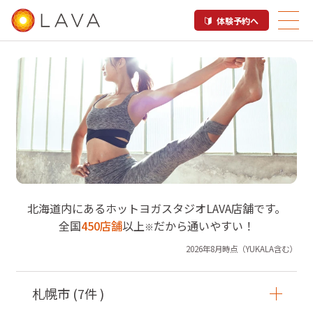
体験予約へ
北海道内のホットヨガスタジオ
北海道
内にあるホットヨガスタジオLAVA店舗です。
LAVA店舗一覧
全国
450
店舗
以上
だから通いやすい！
※
2026年8月時点（YUKALA含む）
札幌市
(
7
件 )