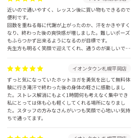
近いので通いやすく、レッスン後に買い物もできるので
便利です。
回数を重ねる毎に代謝が上がったのか、汗をかきやすく
なり、終わった後の爽快感が増しました。難しいポーズ
もふらつかず出来るようになるのが目標です。
先生方も明るく笑顔で迎えてくれ、通うのが楽しいで
す。いろんなレッスンメニューがあるのも良いですね。
本当に楽しくて、毎日通いたいぐらいです。時間がなく
イオンタウン札幌平岡店
週末や祝日しか通えないのが残念ですが、運動すると心
も身体もスッキリするし、ダイエットの為にも、これか
ずっと気になっていたホットヨガを勇気を出して無料体
らも通い続けます。
験に行き滝汗で終わった後の身体の軽さに感動しまし
た。ストレス解消にもよく1時間何も考えなく集中でき
私にとっては体も心も軽くしてくれる場所になりまし
た。スタッフの方みなさんがいつも笑顔で心地いい気持
ちで通ってます。