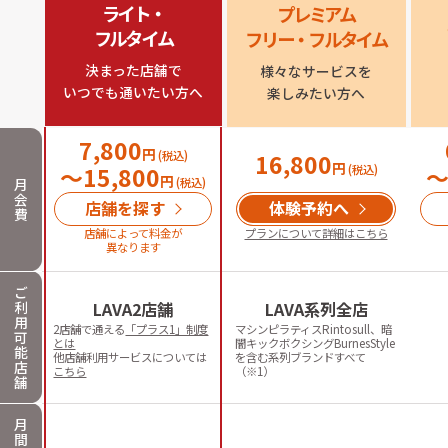
ライト・

プレミアム

フルタイム
フリー・フルタイム
決まった店舗で

様々なサービスを

いつでも通いたい方へ
楽しみたい方へ
7,800
円
(税込)
16,800
円
〜
15,800
(税込)
円
月
(税込)
会
店舗を探す
体験予約へ
費
店舗によって料金が
プランについて詳細はこちら
異なります
ご
利
LAVA2店舗
LAVA系列全店
用
2店舗で通える
「プラス1」制度
マシンピラティスRintosull、暗
可
とは
闇キックボクシングBurnesStyle
能
他店舗利用サービスについては
を含む系列ブランドすべて
店
こちら
（※1）
舗
月
間