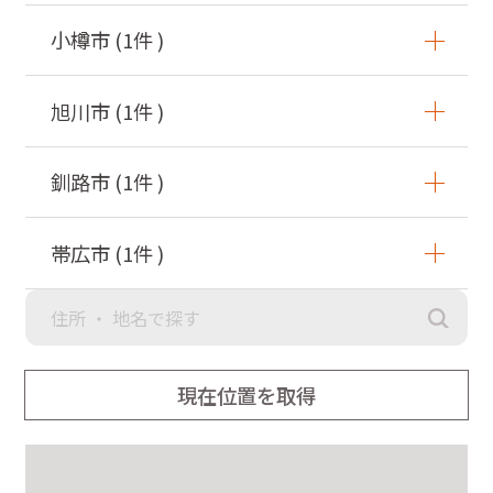
小樽市
(
1
件 )
旭川市
(
1
件 )
釧路市
(
1
件 )
帯広市
(
1
件 )
現在位置を取得