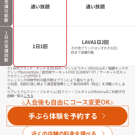
受
通い放題
通い放題
講
可
能
数
1
日
LAVA1日2回
の
1日1回
受
その他ブランドはいずれか1日1
講
回まで受講可能
回
数
※1 系列ブランド：ホットヨガLAVA / マシンピラティスRintosull / 暗闇キックボ
クシングBurnesStyle / 超効率サーキットFIVE ELEMENT FIT / サーキット式キッ
クボクシングUPPER 9
※レッスンの同時予約可能件数はプランにより異なります。
※別途、初回引落し時より運営管理費として毎月
680
円（税込）を頂戴いたしま
す。
※プレミアムフリー・フルタイム/旧フリー・フルタイムのRintosullご利用不可
店舗一覧は
こちら
入会後も自由にコース変更OK
手ぶら体験を予約する
近くの店舗の料金を調べる