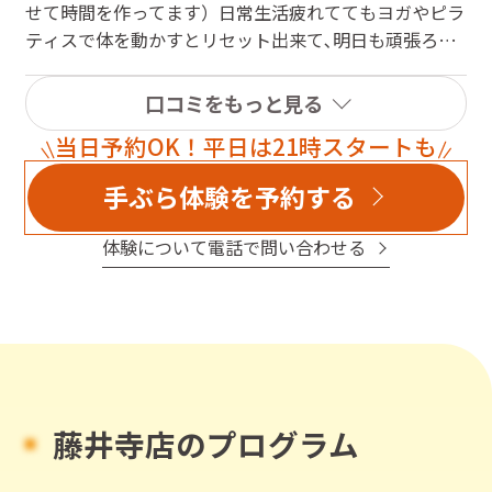
せて時間を作ってます）日常生活疲れててもヨガやピラ
ティスで体を動かすとリセット出来て､明日も頑張ろう
って､気持ちを切り替えてます。lavaに来る事を習慣に
すると毎日前向きで過ごせますよぉ〜オススメです♪
口コミをもっと見る
当日予約OK！平日は21時スタートも
手ぶら体験を予約する
体験について電話で問い合わせる
藤井寺店のプログラム