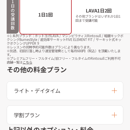
1
日
LAVA1日2回
の
1日1回
受
その他ブランドはいずれか1日1
講
回まで受講可能
回
数
※1 系列ブランド：ホットヨガLAVA / マシンピラティスRintosull / 暗闇キックボ
クシングBurnesStyle / 超効率サーキットFIVE ELEMENT FIT / サーキット式キッ
クボクシングUPPER 9
※レッスンの同時予約可能件数はプランにより異なります。
※別途、初回引落し時より運営管理費として毎月
680
円（税込）を頂戴いたしま
す。
※プレミアムフリー・フルタイム/旧フリー・フルタイムのRintosullご利用不可
店舗一覧は
こちら
その他の料金プラン
ライト・デイタイム
学割プラン
上記以外のオプション・料金