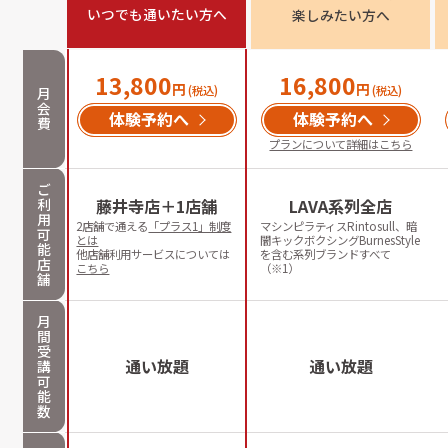
いつでも通いたい方へ
楽しみたい方へ
13,800
16,800
円
円
(税込)
(税込)
月
会
体験予約へ
体験予約へ
費
プランについて詳細はこちら
ご
利
藤井寺店＋1店舗
LAVA系列全店
用
2店舗で通える
「プラス1」制度
マシンピラティスRintosull、暗
可
とは
闇キックボクシングBurnesStyle
能
他店舗利用サービスについては
を含む系列ブランドすべて
店
こちら
（※1）
舗
月
間
受
通い放題
通い放題
講
可
能
数