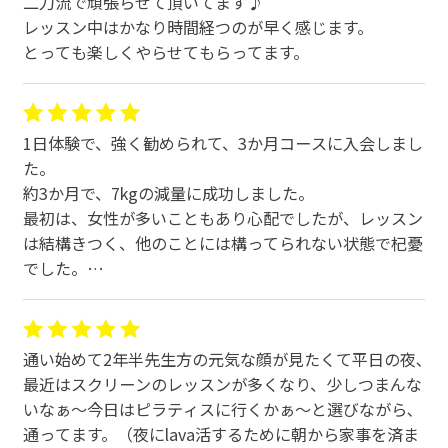
二刀流で頑張らせて頂いてます♪
レッスン中はかなり時間経つのが早く感じます。
とっても楽しくやらせてもらってます。
1日体験で、強く勧められて、3か月コースに入会しまし
た。
約3か月で、7kgの減量に成功しました。
最初は、女性が多いこともあり心配でしたが、レッスン
は結構きつく、他のことには構ってられない状態で杞憂
でした。
インストラクターの方も丁寧な対応をして頂きました。
何か目標を持って行うならとても価値があると思いま
す。
通い始めて2年半先生方の元気な顔が見たくて平日の夜､
又、冬季の受講だったので、日常では絶対にかくことの
最近はスクリーンのレッスンが多くなり、少しつまんな
ない量の汗がかけました。
いなぁ〜今日はピラティスに行くかぁ〜と選びながら､
通ってます。（夜にlava活するために朝から家事を済ま