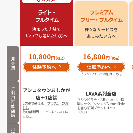
ライト・

プレミアム

フルタイム
フリー・フルタイム
決まった店舗で

様々なサービスを

いつでも通いたい方へ
楽しみたい方へ
10,800
16,800
円
円
(税込)
(税込)
月
会
体験予約へ
体験予約へ
費
プランについて詳細はこちら
ご
アシコタウンあしかが
利
LAVA系列全店
店＋1店舗
用
マシンピラティスRintosull、暗
可
2店舗で通える
「プラス1」制度
闇キックボクシングBurnesStyle
能
とは
を含む系列ブランドすべて
店
他店舗利用サービスについては
（※1）
舗
こちら
月