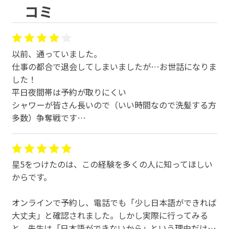
コミ
以前、通っていました。
仕事の都合で退会してしまいましたが…お世話になりま
した！
平日夜間帯は予約が取りにくい
シャワーが皆さん長いので（いい時間なので洗髪する方
多数）争奪戦です
私は汗だけ流したいので、すぐ終わるのですが早いもの
順なので仕方ないです🥲
ピラティスも予約がすぐ埋まってしまうので当日はキャ
星5をつけたのは、この経験を多くの人に知ってほしい
ンセル待ちして取れるかどうか…って感じでした
からです。
オンラインで予約し、電話でも「少し日本語ができれば
大丈夫」と確認されました。しかし実際に行ってみる
と、先生は「日本語ができないから」という理由だけで