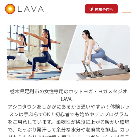
体験予約へ
LAVA アシコタウンあしかが店
栃木県足利市の女性専用のホットヨガ・ヨガスタジオ
LAVA。
ホットヨガ＆マシンピラティス

アシコタウンあしかがにあるから通いやすい！体験レッ
足利市
スンは手ぶらでOK！初心者でも始めやすいプログラム
をご用意しています。柔軟性が格段に上がる暖かい環境
で、たっぷり発汗して余分な水分や老廃物を排出。カラ