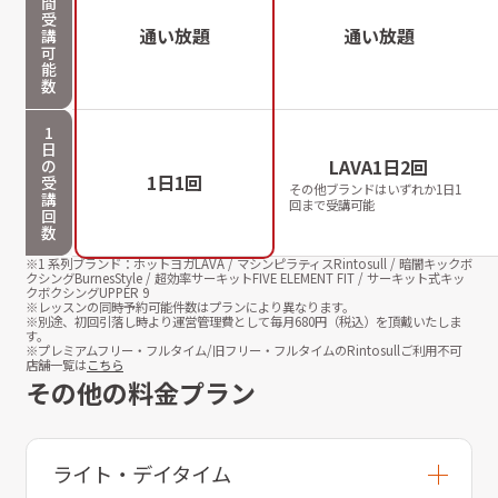
間
受
通い放題
通い放題
講
可
能
数
1
日
LAVA1日2回
の
1日1回
受
その他ブランドはいずれか1日1
講
回まで受講可能
回
数
※1 系列ブランド：ホットヨガLAVA / マシンピラティスRintosull / 暗闇キックボ
クシングBurnesStyle / 超効率サーキットFIVE ELEMENT FIT / サーキット式キッ
クボクシングUPPER 9
※レッスンの同時予約可能件数はプランにより異なります。
※別途、初回引落し時より運営管理費として毎月
680
円（税込）を頂戴いたしま
す。
※プレミアムフリー・フルタイム/旧フリー・フルタイムのRintosullご利用不可
店舗一覧は
こちら
その他の料金プラン
ライト・デイタイム