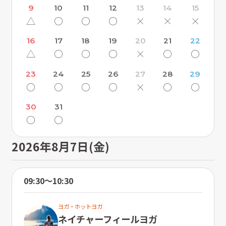
9
10
11
12
13
14
15
△
〇
〇
〇
×
×
×
16
17
18
19
20
21
22
△
〇
〇
〇
×
〇
〇
23
24
25
26
27
28
29
〇
〇
〇
〇
×
〇
〇
30
31
〇
〇
2026年8月7日(金)
09:30〜10:30
ヨガ・ホットヨガ
ネイチャーフィールヨガ