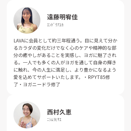
遠藤
明宥佳
ｴﾝﾄﾞｳ
ｱﾕｶ
LAVAに会員として約三年程通う。目に見えて分か
るカラダの変化だけでなく心のケアや精神的な部
分の癒やしがあることを実感し、ヨガに魅了され
る。一人でも多くの人がヨガを通して自身の輝き
に触れ、今の人生に満足し、より豊かになるよう
愛を込めてサポートいたします。・RPYT85修
了・ヨガニードラ修了
西村
久恵
ﾆｼﾑﾗ
ﾋｻｴ