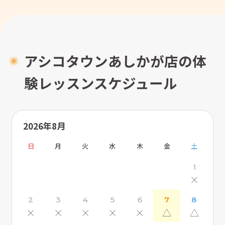
アシコタウンあしかが店の体
験レッスンスケジュール
2026年8月
日
月
火
水
木
金
土
1
×
2
3
4
5
6
7
8
×
×
×
×
×
△
△