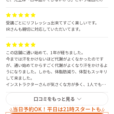
対応を拒否しました。ヨガは視覚的に理解できるレッス
ンなのに、一度も挑戦させてもらえませんでした。
受講ごとにリフレッシュ出来てすごく楽しいです。
この態度はとても 差別的で外国人に対して排他的 だと
IRさんも親切に対応していただいてます。
思います。
もし「日本語ができない人は不可」というルールがある
なら、同じように「耳の不自由な方も参加できない」と
明記すべきです。なぜなら、日本語が分からないことと
この店舗に通い始めて、1年が経ちました。
聴覚障害は同じ状況だからです。しかし、サイトには手
今までは汗をかけないほど代謝がよくなかったのです
話対応について一切書かれていません。
が、通い始めてからすごく代謝がよくなり汗をかけるよ
うになりました。しかも、体脂肪減り、体型もスッキリ
30分も運転して行ったのに、このような扱いを受けて本
して来ました。
当に残念でした。外国人を受け入れないのであれば、最
インストラクターさんが気さくな方が多く、1人でも不
初からサイトに明確に記載すべきです。
安なく通えます。
予約もスムーズに取れるので、お仕事帰りに通うなど、
口コミをもっと見る
便利だと思います。
当日予約OK！平日は21時スタートも