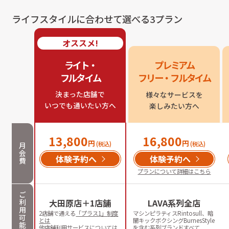
ライフスタイルに合わせて選べる3プラン
オススメ!
ライト・

プレミアム

フルタイム
フリー・フルタイム
決まった店舗で

様々なサービスを

いつでも通いたい方へ
楽しみたい方へ
13,800
16,800
円
円
(税込)
(税込)
月
会
体験予約へ
体験予約へ
費
プランについて詳細はこちら
ご
利
大田原店＋1店舗
LAVA系列全店
用
2店舗で通える
「プラス1」制度
マシンピラティスRintosull、暗
可
とは
闇キックボクシングBurnesStyle
能
他店舗利用サービスについては
を含む系列ブランドすべて