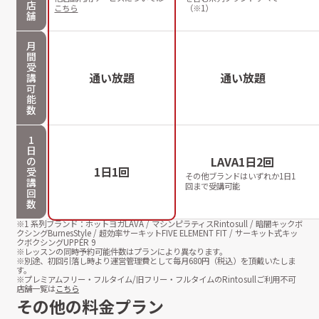
店
こちら
（※1）
舗
月
間
受
通い放題
通い放題
講
可
能
数
1
日
LAVA1日2回
の
1日1回
受
その他ブランドはいずれか1日1
講
回まで受講可能
回
数
※1 系列ブランド：ホットヨガLAVA / マシンピラティスRintosull / 暗闇キックボ
クシングBurnesStyle / 超効率サーキットFIVE ELEMENT FIT / サーキット式キッ
クボクシングUPPER 9
※レッスンの同時予約可能件数はプランにより異なります。
※別途、初回引落し時より運営管理費として毎月
680
円（税込）を頂戴いたしま
す。
※プレミアムフリー・フルタイム/旧フリー・フルタイムのRintosullご利用不可
店舗一覧は
こちら
その他の料金プラン