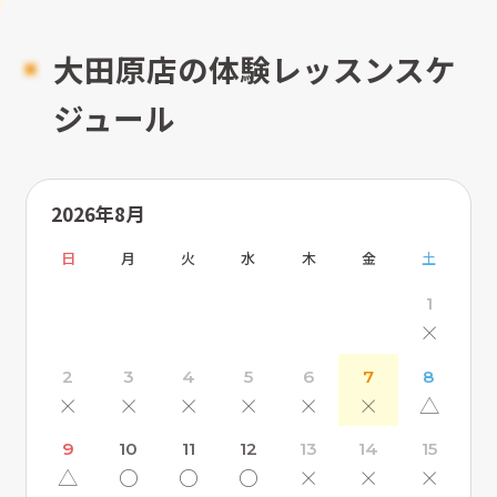
大田原店の体験レッスンスケ
ジュール
2026年8月
日
月
火
水
木
金
土
1
×
2
3
4
5
6
7
8
×
×
×
×
×
×
△
9
10
11
12
13
14
15
△
〇
〇
〇
×
×
×