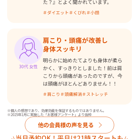
た？』とよく聞かれています。
＃
ダイエット
＃
くびれ
＃
小顔
肩こり・頭痛が改善し

身体スッキリ
明らかに始めたてよりも身体が柔ら
30代 女性
かく、すっきりとしました！前は肩
こりから頭痛があったのですが、今
は頭痛がほとんどありません！！
＃
肩こり
＃
頭痛解消
＃
ストレッチ
※個人の感想であり、効果効能を保証するものではありません。
※2025年1月に実施した「お客様アンケート」より抜粋
他の会員様の声を見る
当日予約OK！平日は21時スタートも