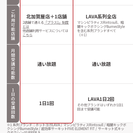
ご
利
北加賀屋店＋1店舗
LAVA系列全店
用
2店舗で通える
「プラス1」制度
マシンピラティスRintosull、暗
可
とは
闇キックボクシングBurnesStyle
能
他店舗利用サービスについては
を含む系列ブランドすべて
店
こちら
（※1）
舗
月
間
受
通い放題
通い放題
講
可
能
数
1
日
LAVA1日2回
の
1日1回
受
その他ブランドはいずれか1日1
講
回まで受講可能
回
数
※1 系列ブランド：ホットヨガLAVA / マシンピラティスRintosull / 暗闇キックボ
クシングBurnesStyle / 超効率サーキットFIVE ELEMENT FIT / サーキット式キッ
クボクシングUPPER 9