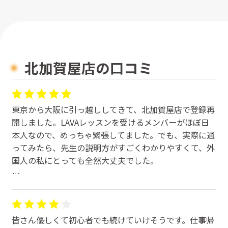
北加賀屋店の口コミ
東京から大阪に引っ越ししてきて、北加賀屋店で登録再
開しました。LAVAレッスンを受けるメンバーがほぼ日
本人なので、めっちゃ緊張してました。でも、実際に通
ってみたら、先生の説明方がすごくわかりやすくて、外
国人の私にとっても全然大丈夫でした。
驚いたのは同じ時間帯にもレッスンが変わってくること
です。色々体験させていただいて、楽しいですし、体に
もすごくいいです！教室内のポスターとか、カレンダー
皆さん優しくて初心者でも続けていけそうです。仕事帰
とか、先生達の自己紹介もめちゃくちゃ面白いです。