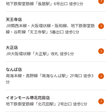
地下鉄御堂筋線
「
長居駅
」
6号出口
徒歩1分
天王寺店
JR関西本線・大阪環状線・阪和線、地下鉄御堂筋
線・谷町線
「
天王寺駅
」
5番出口
徒歩1分
大正店
JR大阪環状線
「
大正駅
」
改札
徒歩1分
なんば店
南海本線・高野線
「
南海なんば駅
」
2F南口
徒歩3
分
イオンモール堺北花田店
地下鉄御堂筋線
「
北花田駅
」
2号出口
徒歩1分