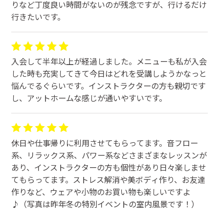
りなど丁度良い時間がないのが残念ですが、行けるだけ
行きたいです。
授業外の時間にも、よく話しをかけてくれるの心熱いで
す。知らんうちに関西弁もいっぱい習いました。笑笑。
ありがとうございます！これからも頑張っていきたいで
す。宜しくお願いします！
入会して半年以上が経過しました。メニューも私が入会
した時も充実してきて今日はどれを受講しようかなっと
悩んでるぐらいです。インストラクターの方も親切です
し、アットホームな感じが通いやすいです。
休日や仕事帰りに利用させてもらってます。音フロー
系、リラックス系、パワー系などさまざまなレッスンが
あり、インストラクターの方も個性があり日々楽しませ
てもらってます。ストレス解消や美ボディ作り、お友達
作りなど、ウェアや小物のお買い物も楽しいですよ
♪（写真は昨年冬の特別イベントの室内風景です！）