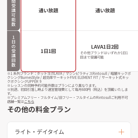
間
受
通い放題
通い放題
講
可
能
数
1
日
LAVA1日2回
の
1日1回
受
その他ブランドはいずれか1日1
講
回まで受講可能
回
数
※1 系列ブランド：ホットヨガLAVA / マシンピラティスRintosull / 暗闇キックボ
クシングBurnesStyle / 超効率サーキットFIVE ELEMENT FIT / サーキット式キッ
クボクシングUPPER 9
※レッスンの同時予約可能件数はプランにより異なります。
※別途、初回引落し時より運営管理費として毎月
680
円（税込）を頂戴いたしま
す。
※プレミアムフリー・フルタイム/旧フリー・フルタイムのRintosullご利用不可
店舗一覧は
こちら
その他の料金プラン
ライト・デイタイム