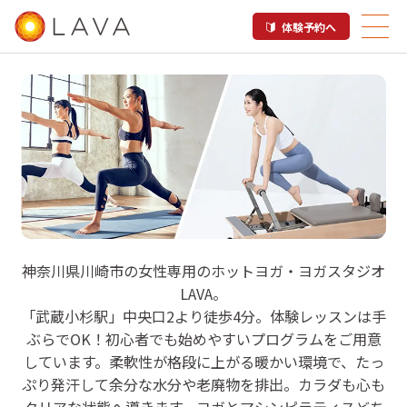
体験予約へ
LAVA シティタワー武蔵小杉店
神奈川県川崎市の女性専用のホットヨガ・ヨガスタジオ
LAVA。
ホットヨガ＆マシンピラティス
「武蔵小杉駅」中央口2より徒歩4分。体験レッスンは手
ぶらでOK！初心者でも始めやすいプログラムをご用意
しています。柔軟性が格段に上がる暖かい環境で、たっ
ぷり発汗して余分な水分や老廃物を排出。カラダも心も