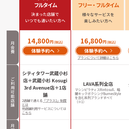
フルタイム
フリー・フルタイム
決まった店舗で

様々なサービスを

いつでも通いたい方へ
楽しみたい方へ
14,800
16,800
円
円
(税込)
(税込)
月
会
体験予約へ
体験予約へ
費
プランについて詳細はこちら
シティタワー武蔵小杉
ご
店＋武蔵小杉 Kosugi
利
LAVA系列全店
3rd Avenue店＋1店
用
マシンピラティスRintosull、暗
可
舗
闇キックボクシングBurnesStyle
能
を含む系列ブランドすべて
店
2店舗で通える
「プラス1」制度
（※1）
舗
とは
他店舗利用サービスについては
こちら
月