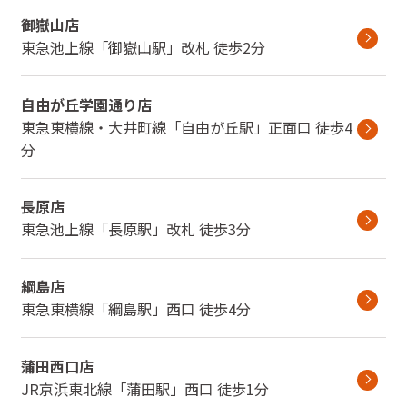
御嶽山店
東急池上線
「
御嶽山駅
」
改札
徒歩2分
自由が丘学園通り店
東急東横線・大井町線
「
自由が丘駅
」
正面口
徒歩4
分
長原店
東急池上線
「
長原駅
」
改札
徒歩3分
綱島店
東急東横線
「
綱島駅
」
西口
徒歩4分
蒲田西口店
JR京浜東北線
「
蒲田駅
」
西口
徒歩1分