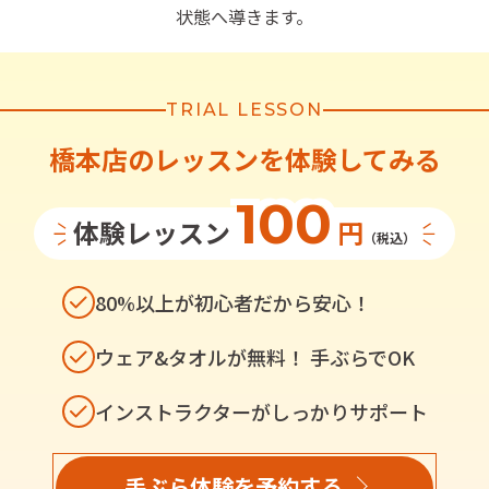
状態へ導きます。
TRIAL LESSON
橋本店
の
レッスンを体験してみる
100
体験レッスン
円
（税込）
80%以上が初心者だから安心！
ウェア&タオルが無料！ 手ぶらでOK
インストラクターがしっかりサポート
手ぶら体験を予約する