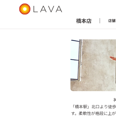
橋本店
店舗
LAVA 橋本店
「橋本駅」北口より徒歩
ホットヨガスタジオ

す。柔軟性が格段に上
相模原市