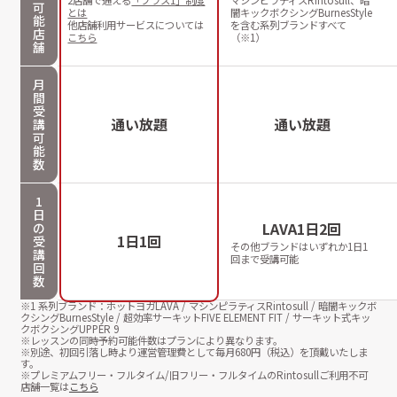
2店舗で通える
「プラス1」制度
マシンピラティスRintosull、暗
可
とは
闇キックボクシングBurnesStyle
能
他店舗利用サービスについては
を含む系列ブランドすべて
店
こちら
（※1）
舗
月
間
受
通い放題
通い放題
講
可
能
数
1
日
LAVA1日2回
の
1日1回
受
その他ブランドはいずれか1日1
講
回まで受講可能
回
数
※1 系列ブランド：ホットヨガLAVA / マシンピラティスRintosull / 暗闇キックボ
クシングBurnesStyle / 超効率サーキットFIVE ELEMENT FIT / サーキット式キッ
クボクシングUPPER 9
※レッスンの同時予約可能件数はプランにより異なります。
※別途、初回引落し時より運営管理費として毎月
680
円（税込）を頂戴いたしま
す。
※プレミアムフリー・フルタイム/旧フリー・フルタイムのRintosullご利用不可
店舗一覧は
こちら