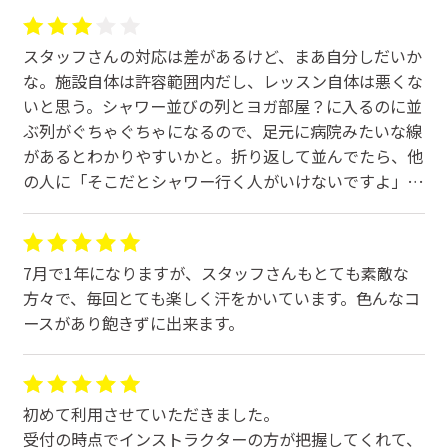
"You've lost weight!" so I told him I was going to
LAVA.
スタッフさんの対応は差があるけど、まあ自分しだいか
Encouraged, I changed my course (lol).
な。施設自体は許容範囲内だし、レッスン自体は悪くな
The instructors were very friendly, so I recommended
いと思う。シャワー並びの列とヨガ部屋？に入るのに並
the program to everyone at work. I hope to continue
ぶ列がぐちゃぐちゃになるので、足元に病院みたいな線
to enjoy going.
があるとわかりやすいかと。折り返して並んでたら、他
Thank you!
の人に「そこだとシャワー行く人がいけないですよ」と
言われて気分が悪かった。あと、すごくスタッフになれ
(Original)
っていう感じのポスターの圧がすごい。ホットヨガ自体
通い始めて半年経ちました。通い始めた当初は、長く続
はおすすめ。予約は取りずらい・・・。
けられるか不安でしたが、通っていくうちに足の膝下か
7月で1年になりますが、スタッフさんもとても素敵な
らのむくみがなくなり、今は体重も減り、腹囲も減って
方々で、毎回とても楽しく汗をかいています。色んなコ
きました。
ースがあり飽きずに出来ます。
職場の健康診断でも、医師から「痩せたねー！」と言わ
れたので、LAVAに通っている事を伝えました。
気をよくした私は、コース変更をしました（笑）
初めて利用させていただきました。
インストラクターの方々の接客態度もよく、職場のみん
受付の時点でインストラクターの方が把握してくれて、
なにも勧めました。引き続き、楽しく通えたらと思いま