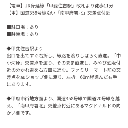
【電車】JR身延線「甲斐住吉駅」改札より徒歩11分
【車】国道358号線沿い「南甲府署北」交差点付近
■駐車場：あり
■駐輪場：あり
◆甲斐住吉駅より
出口を出てすぐ右折し、線路を渡りしばらく直進。「中
小河原」交差点を渡り、そのまま直進し、みやび酒販付
近の分かれ道を右方面に進む。ファミリーマート前の交
差点をauショップ側に渡り、左折。60ｍ程進んだ右手
にあります。
◆甲府市街地方面より、国道358号線で国道20号線を越
え、「南甲府署北」交差点付近にあるマクドナルドの向
かい側です。