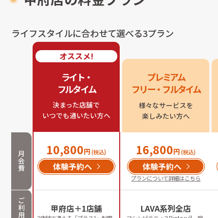
ライフスタイルに合わせて選べる3プラン
オススメ!
ライト・

プレミアム

フルタイム
フリー・フルタイム
決まった店舗で

様々なサービスを

いつでも通いたい方へ
楽しみたい方へ
10,800
16,800
円
円
(税込)
(税込)
月
会
体験予約へ
体験予約へ
費
プランについて詳細はこちら
ご
利
甲府店＋1店舗
LAVA系列全店
用