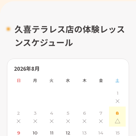
久喜テラレス店の体験レッス
ンスケジュール
2026年8月
日
月
火
水
木
金
土
1
×
2
3
4
5
6
7
8
×
×
×
×
×
×
△
9
10
11
12
13
14
15