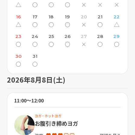
△
〇
〇
〇
×
×
×
16
17
18
19
20
21
22
△
〇
〇
〇
×
〇
△
23
24
25
26
27
28
29
〇
〇
〇
〇
×
〇
〇
30
31
〇
〇
2026年8月8日(土)
11:00〜12:00
ヨガ・ホットヨガ
お腹引き締めヨガ