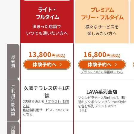
ライト・

プレミアム

フルタイム
フリー・フルタイム
決まった店舗で

様々なサービスを

いつでも通いたい方へ
楽しみたい方へ
13,800
16,800
円
円
(税込)
(税込)
月
会
体験予約へ
体験予約へ
費
プランについて詳細はこちら
ご
久喜テラレス店＋1店
利
LAVA系列全店
舗
用
マシンピラティスRintosull、暗
可
2店舗で通える
「プラス1」制度
闇キックボクシングBurnesStyle
能
とは
を含む系列ブランドすべて
店
他店舗利用サービスについては
（※1）
舗
こちら
月
間