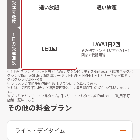
受
通い放題
通い放題
講
可
能
数
1
日
LAVA1日2回
の
1日1回
受
その他ブランドはいずれか1日1
講
回まで受講可能
回
数
※1 系列ブランド：ホットヨガLAVA / マシンピラティスRintosull / 暗闇キックボ
クシングBurnesStyle / 超効率サーキットFIVE ELEMENT FIT / サーキット式キッ
クボクシングUPPER 9
※レッスンの同時予約可能件数はプランにより異なります。
※別途、初回引落し時より運営管理費として毎月
680
円（税込）を頂戴いたしま
す。
※プレミアムフリー・フルタイム/旧フリー・フルタイムのRintosullご利用不可
店舗一覧は
こちら
その他の料金プラン
ライト・デイタイム