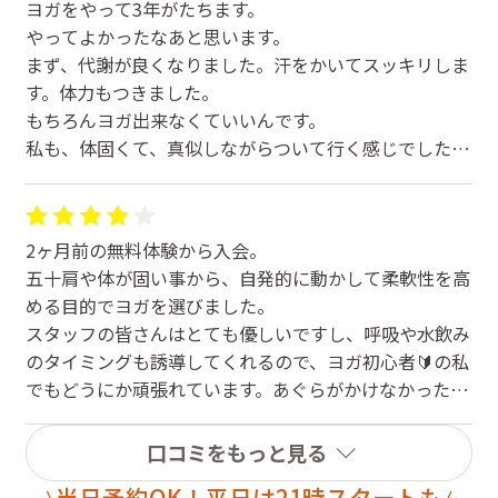
ぜひ体験レッスンだけでもやってみてください。
ヨガをやって3年がたちます。
あと、ヨガした事ない方で、体験レッスン受けたいと思
やってよかったなあと思います。
う方は、スクリーン予約ではなく、先生たちのレッスン
まず、代謝が良くなりました。汗をかいてスッキリしま
受けてほしいです。
す。体力もつきました。
まずは、リラックスヨガや、美腸ヨガ、睡眠ヨガがおす
もちろんヨガ出来なくていいんです。
すめです
私も、体固くて、真似しながらついて行く感じでした
ヨガビギナーや、初級⚪︎⚪︎は、ヨガをしてない人だとき
が、楽しかった、汗かいてスッキリしたのが入るきっか
ついかもしれません。
けでした。
先生たちもとても親身になってくれます。
2ヶ月前の無料体験から入会。
五十肩や体が固い事から、自発的に動かして柔軟性を高
まずは体験してみて、決めてもいいと思います。日常で
める目的でヨガを選びました。
は、動かせない所も出来なくても、レッスンして動かし
スタッフの皆さんはとても優しいですし、呼吸や水飲み
てますよ。
のタイミングも誘導してくれるので、ヨガ初心者🔰の私
スタジオは、薄暗いので、周りを気にしなくて大丈夫で
でもどうにか頑張れています。あぐらがかけなかった私
す。
ですが、ちょっとずつ背筋を伸ばして出来るようになっ
体にすごくいいと思います。
てきました。
口コミをもっと見る
自分のペースで出来ます。
いろんな強度のクラスがあるので、出来ないながらも楽
本当に手ぶらで大丈夫ですよ。
当日予約OK！平日は21時スタートも