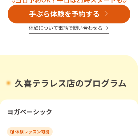
しく通えています。
施設は広くて清潔が保たれていると感じます。
手ぶら体験を予約する
昨今の値上げ事情は仕方がないのかもしれませんが、会
費がちよっとお高めなので星4つにしました。
体験について電話で問い合わせる
お試し期間の後も続けたいので、どのプランにするか思
案中です。
久喜テラレス店のプログラム
ヨガベーシック
体験レッスン可能