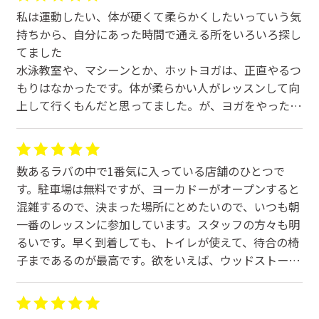
私は運動したい、体が硬くて柔らかくしたいっていう気
持ちから、自分にあった時間で通える所をいろいろ探し
てました
水泳教室や、マシーンとか、ホットヨガは、正直やるつ
もりはなかったです。体が柔らかい人がレッスンして向
上して行くもんだと思ってました。が、ヨガをやった事
がなく体験レッスンだけしてみようかなあと思い、予約
して本当に先生に体が硬いからとぜんぜん出来ないけど
と話して、周りも気にしてレッスンしたけど、汗いっぱ
数あるラバの中で1番気に入っている店舗のひとつで
いかいてスッキリ、レッスン始まると周りは気にするの
す。駐車場は無料ですが、ヨーカドーがオープンすると
はなく、清々しい気持ちでレッスン終了しました。先生
混雑するので、決まった場所にとめたいので、いつも朝
たちの声がけしてくれて、しっかりサポートしてくれ
一番のレッスンに参加しています。スタッフの方々も明
て、そこに嬉しくて、入会しました。今も通っています
るいです。早く到着しても、トイレが使えて、待合の椅
が、先生たちの優しさは今も変わりありません。
子まであるのが最高です。欲をいえば、ウッドストーン
人と比べないで、今出来る自分でいいんですといつも言
ならば満足です。
ってくれます。とても親身になって楽しいと感じます
代謝もよくなり、楽しいです