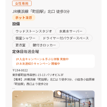
女性専用
JR横浜線
「
町田駅
」
北口
徒歩3分
ホットヨガ
設備
ウッドストーンスタジオ
水素水サーバー
個室シャワー
ドライヤー付パウダースペース
更衣室
鍵付きロッカー
定休日
毎週金曜
入会キャンペーン＆手ぶら体験 実施中
お友達紹介キャンペーン 開催中
〒
194-0022
東京都
町田市森野1-15-13 パリオビル3F
【電車】JR横浜線「町田駅」北口より徒歩3分、小田急小田原線
「町田駅」西口より徒歩2分
■駐車場・駐輪場：なし
◆小田急町田駅より
西口へ出ると見えるパリオビルの3階です。