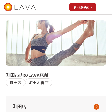
体験予約へ
町田市内のホットヨガスタジオ
町田市
内のLAVA店舗
LAVA店舗一覧
町田店
町田木曽店
町田店