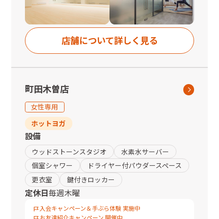
◆JR町田駅より
北口へ出てマルイを左手に道なりに進みますと、左側に見える
パリオビルの3階です。
店舗について詳しく見る
※当ビル入口について
10時～20時まで2階（駅の改札階からつながるスターバックス
横入口）のシャッターが開いております。
上記の時間帯以外は階段を下り、１階の入口（ファミリーマー
町田木曽店
ト横入口）からお入りください。
女性専用
ホットヨガ
設備
ウッドストーンスタジオ
水素水サーバー
個室シャワー
ドライヤー付パウダースペース
更衣室
鍵付きロッカー
定休日
毎週木曜
入会キャンペーン＆手ぶら体験 実施中
お友達紹介キャンペーン 開催中