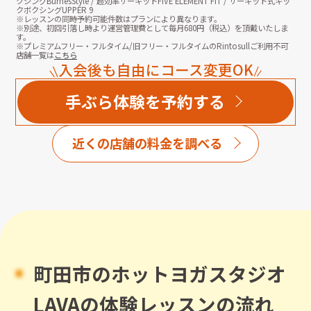
クシングBurnesStyle / 超効率サーキットFIVE ELEMENT FIT / サーキット式キッ
クボクシングUPPER 9
※レッスンの同時予約可能件数はプランにより異なります。
※別途、初回引落し時より運営管理費として毎月
680
円（税込）を頂戴いたしま
す。
※プレミアムフリー・フルタイム/旧フリー・フルタイムのRintosullご利用不可
店舗一覧は
こちら
入会後も自由にコース変更OK
手ぶら体験を予約する
近くの店舗の料金を調べる
町田市
のホットヨガスタジオ
LAVAの体験レッスンの流れ