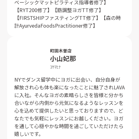
ベーシックマットピラティス指導者修了】
【RYT200修了】【筋調整ヨガTT修了】
【FIRSTSHIPファスティングTT修了】【森の時
計AyurvedaFoodsPractitioner修了】
町田木曽店
小山
妃那
ｺﾔﾏ
ﾋﾅ
NYでダンス留学中にヨガに出会い、自分自身が
解放され心も体も楽になったことに魅了されLAVA
に入社。そんなヨガの素晴らしさを皆様と分かち
合いながら内側から元気になるようなレッスンを
心を込めて提供したいと思っておりますので、ど
なたでも気軽にレッスンにお越しください。ヨガ
を通して心穏やかな時間を過ごしていただけたら
嬉しいです。