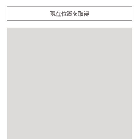
第1駐車場(18台)…LAVA店舗併設
現在位置を取得
第2駐車場(15台)…LAVA店舗の並びにある読売新聞販売店の横
（LAVA側）に、車が一台通れるぐらいの道が一本あり、その道
に入って右折すると駐車場がございます。
※駐車スペースにLAVAの看板が無い場所には、駐車しないよう
にご注意お願いいたします。
第3駐車場(9台)…LAVA店舗より町田街道を相模原方面に約150m
進み、木曽交番前を左折。右側に見えてくる鉄塔(小学校の奥)を
右折し、直進すると左手にございます。