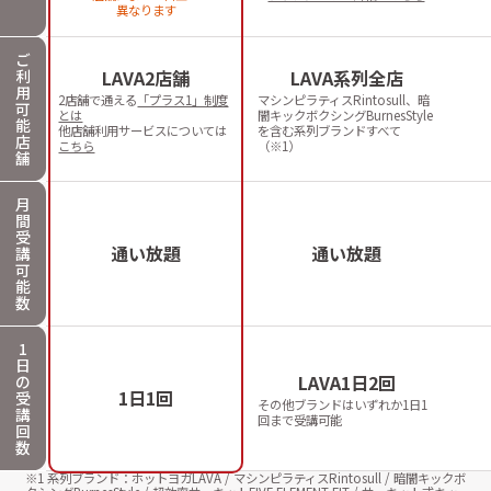
異なります
ご
利
LAVA2店舗
LAVA系列全店
用
2店舗で通える
「プラス1」制度
マシンピラティスRintosull、暗
可
とは
闇キックボクシングBurnesStyle
能
他店舗利用サービスについては
を含む系列ブランドすべて
店
こちら
（※1）
舗
月
間
受
通い放題
通い放題
講
可
能
数
1
日
LAVA1日2回
の
1日1回
受
その他ブランドはいずれか1日1
講
回まで受講可能
回
数
※1 系列ブランド：ホットヨガLAVA / マシンピラティスRintosull / 暗闇キックボ