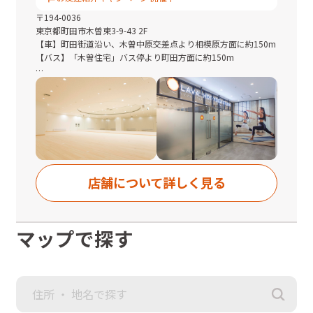
〒
194-0036
東京都
町田市木曽東3-9-43 2F
【車】町田街道沿い、木曽中原交差点より相模原方面に約150m
【バス】「木曽住宅」バス停より町田方面に約150m
■駐車場：あり※42台完備(無料)
■駐輪場：あり
◆車、自転車、徒歩の場合
木曽中原交差点より町田街道を相模原方面に約150m進むと左手
にございます。
◆バスの場合
店舗について詳しく見る
「木曽住宅」バス停で下車し、町田街道を町田方面に約
150m(徒歩2分)進むと右手にございます。
◆ご入場・受付ご案内
マップで探す
お帰りになられるお客様のご支度や店内清掃および次回レッス
ン準備に伴い、ご入場・受付はレッスン開始３０分前からとさ
せていただいております。
ご理解・ご協力のほどお願いいたします。
◆駐車場について