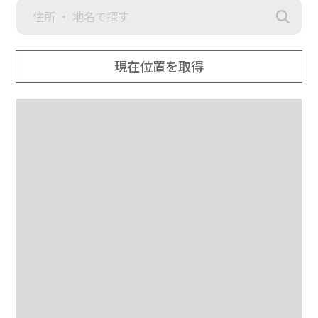
下り、バスロータリーへ。右方向へ道なりに約20ｍ進んだ先の
マグレブWEST内です。
現在位置を取得