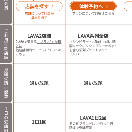
会
店舗を探す
体験予約へ
費
店舗によって料金が
プランについて詳細はこちら
異なります
ご
利
LAVA2店舗
LAVA系列全店
用
2店舗で通える
「プラス1」制度
マシンピラティスRintosull、暗
可
とは
闇キックボクシングBurnesStyle
能
他店舗利用サービスについては
を含む系列ブランドすべて
店
こちら
（※1）
舗
月
間
受
通い放題
通い放題
講
可
能
数
1
日
LAVA1日2回
の
1日1回
受
その他ブランドはいずれか1日1
講
回まで受講可能
回