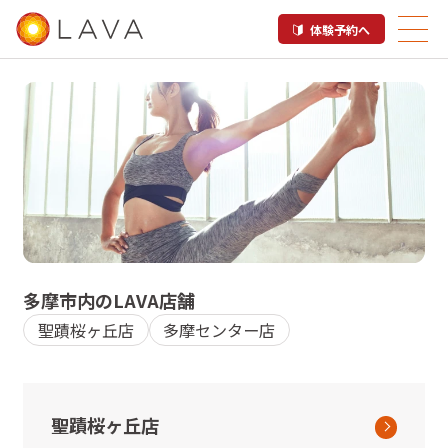
体験予約へ
多摩市内のホットヨガスタジオ
多摩市
内のLAVA店舗
LAVA店舗一覧
聖蹟桜ヶ丘店
多摩センター店
聖蹟桜ヶ丘店