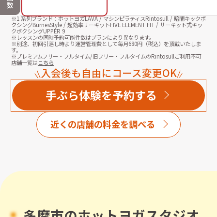
数
※1 系列ブランド：ホットヨガLAVA / マシンピラティスRintosull / 暗闇キックボ
クシングBurnesStyle / 超効率サーキットFIVE ELEMENT FIT / サーキット式キッ
クボクシングUPPER 9
※レッスンの同時予約可能件数はプランにより異なります。
※別途、初回引落し時より運営管理費として毎月
680
円（税込）を頂戴いたしま
す。
※プレミアムフリー・フルタイム/旧フリー・フルタイムのRintosullご利用不可
店舗一覧は
こちら
入会後も自由にコース変更OK
手ぶら体験を予約する
近くの店舗の料金を調べる
多摩市
のホットヨガスタジオ