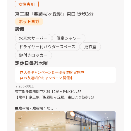
女性専用
京王線
「
聖蹟桜ヶ丘駅
」
東口
徒歩3分
ホットヨガ
設備
水素水サーバー
個室シャワー
ドライヤー付パウダースペース
更衣室
鍵付きロッカー
定休日
毎週木曜
入会キャンペーン＆手ぶら体験 実施中
お友達紹介キャンペーン 開催中
〒
206-0011
東京都
多摩市関戸2-39-12桜ヶ丘NKビル5F
【電車】京王線「聖蹟桜ヶ丘駅」東口より徒歩3分
■駐車場・駐輪場：なし
◆聖蹟桜ヶ丘駅東口改札を出て直進。横断歩道を渡ってミスタ
ードーナツ前を右折し、道なりに進むと左手に見える1階が内科
のビルの5階です。