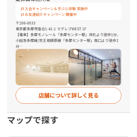
入会キャンペーン＆手ぶら体験 実施中
お友達紹介キャンペーン 開催中
〒
206-0033
東京都
多摩市落合1-41-1 マグレブWEST 1F
【電車】多摩モノレール「多摩センター駅」改札より徒歩1分、
小田急多摩線/京王相模原線「多摩センター駅」南口より徒歩2
分
■駐車場：なし
■駐輪場：なし
◆多摩モノレール 多摩センター駅より
改札を出て右手にあるエスカレーターで1つ下の階まで下り、左
折。正面のマグレブWEST内です。
店舗について詳しく見る
◆小田急電鉄 多摩センター駅より
西改札口を出て左折し、南口へ。南口を出たら右前方の階段を
下り、バスロータリーへ。右方向へ道なりに約20ｍ進んだ先の
マグレブWEST内です。
マップで探す
◆京王電鉄 多摩センター駅より
中央改札口を出て左折し南口へ。南口を出たら右前方の階段を