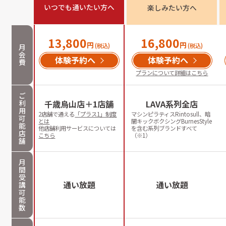
いつでも通いたい方へ
楽しみたい方へ
13,800
16,800
円
円
(税込)
(税込)
月
会
体験予約へ
体験予約へ
費
プランについて詳細はこちら
ご
利
千歳烏山店＋1店舗
LAVA系列全店
用
2店舗で通える
「プラス1」制度
マシンピラティスRintosull、暗
可
とは
闇キックボクシングBurnesStyle
能
他店舗利用サービスについては
を含む系列ブランドすべて
店
こちら
（※1）
舗
月
間
受
通い放題
通い放題
講
可
能
数