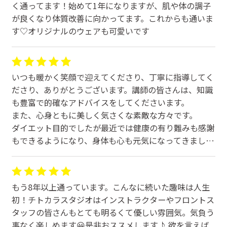
く通ってます！始めて1年になりますが、肌や体の調子
が良くなり体質改善に向かってます。これからも通いま
す♡オリジナルのウェアも可愛いです
いつも暖かく笑顔で迎えてくださり、丁寧に指導してく
ださり、ありがとうございます。講師の皆さんは、知識
も豊富で的確なアドバイスをしてくださいます。
また、心身ともに美しく気さくな素敵な方々です。
ダイエット目的でしたが最近では健康の有り難みも感謝
もできるようになり、身体も心も元気になってきまし
た。
出来なかったポーズが、少しずつ出来るようになり、体
感の変化を日々実感できています。
もう8年以上通っています。こんなに続いた趣味は人生
組めなかった胡座が出来るようになり、生活面で階段の
初！チトカラスタジオはインストラクターやフロントス
上り下りが楽になってきた事、諦めから「やれば出来
タッフの皆さんもとても明るくて優しい雰囲気。気負う
る！」に変わってきました。講師の皆様のおかげです。
事なく楽しめます😀是非おススメします♪ 欲を言えば