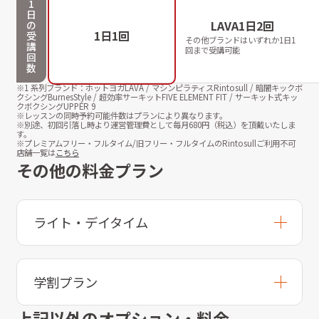
1
日
LAVA1日2回
の
1日1回
受
その他ブランドはいずれか1日1
講
回まで受講可能
回
数
※1 系列ブランド：ホットヨガLAVA / マシンピラティスRintosull / 暗闇キックボ
クシングBurnesStyle / 超効率サーキットFIVE ELEMENT FIT / サーキット式キッ
クボクシングUPPER 9
※レッスンの同時予約可能件数はプランにより異なります。
※別途、初回引落し時より運営管理費として毎月
680
円（税込）を頂戴いたしま
す。
※プレミアムフリー・フルタイム/旧フリー・フルタイムのRintosullご利用不可
店舗一覧は
こちら
その他の料金プラン
ライト・デイタイム
学割プラン
上記以外のオプション・料金