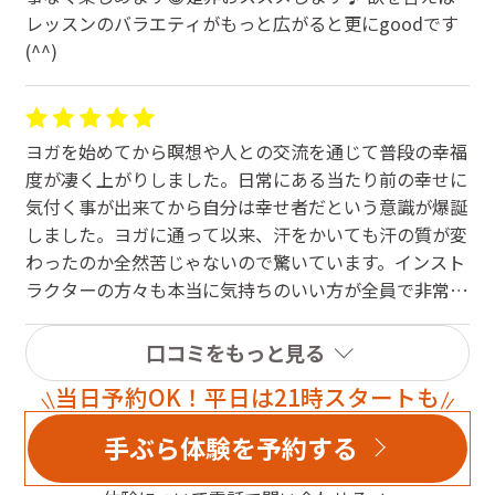
これからも楽しみながら頑張ります。千歳烏山店、元気
レッスンのバラエティがもっと広がると更にgoodです
で花咲く癒しの楽園！お勧めです♪
(^^)
ヨガを始めてから瞑想や人との交流を通じて普段の幸福
度が凄く上がりしました。日常にある当たり前の幸せに
気付く事が出来てから自分は幸せ者だという意識が爆誕
しました。ヨガに通って以来、汗をかいても汗の質が変
わったのか全然苦じゃないので驚いています。インスト
ラクターの方々も本当に気持ちのいい方が全員で非常に
通い易いです。有難う御座います。
口コミをもっと見る
当日予約OK！平日は21時スタートも
手ぶら体験を予約する