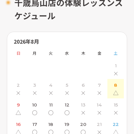
千歳烏山店の体験レッスンス
ケジュール
2026年8月
日
月
火
水
木
金
土
1
×
2
3
4
5
6
7
8
×
×
×
×
×
×
△
9
10
11
12
13
14
15
△
〇
〇
〇
×
×
×
16
17
18
19
20
21
22
△
〇
〇
〇
〇
×
△