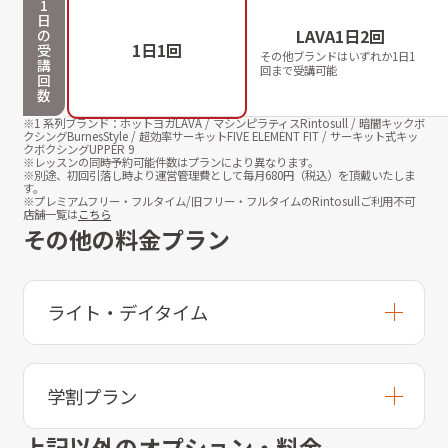
1
日
LAVA1日2回
の
1日1回
受
その他ブランドはいずれか1日1
講
回まで受講可能
回
数
※1 系列ブランド：ホットヨガLAVA / マシンピラティスRintosull / 暗闇キックボ
クシングBurnesStyle / 超効率サーキットFIVE ELEMENT FIT / サーキット式キッ
クボクシングUPPER 9
※レッスンの同時予約可能件数はプランにより異なります。
※別途、初回引落し時より運営管理費として毎月
680
円（税込）を頂戴いたしま
す。
※プレミアムフリー・フルタイム/旧フリー・フルタイムのRintosullご利用不可
店舗一覧は
こちら
その他の料金プラン
ライト・デイタイム
学割プラン
上記以外のオプション・料金