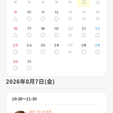
×
×
×
×
×
△
△
9
10
11
12
13
14
15
△
〇
〇
〇
×
×
×
16
17
18
19
20
21
22
△
〇
〇
〇
×
〇
〇
23
24
25
26
27
28
29
〇
〇
〇
〇
×
〇
〇
30
31
〇
〇
2026年8月7日(金)
10:30〜11:30
ヨガ・ホットヨガ