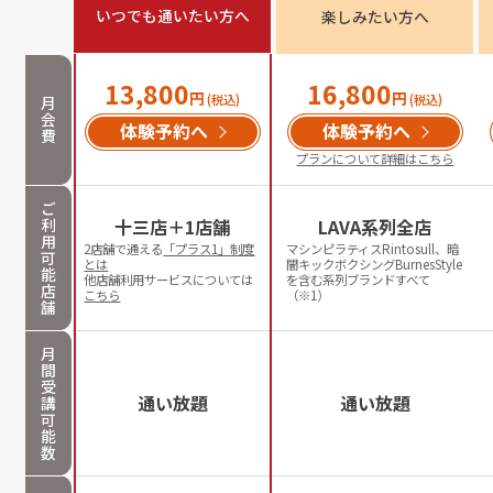
いつでも通いたい方へ
楽しみたい方へ
13,800
16,800
円
円
(税込)
(税込)
月
会
体験予約へ
体験予約へ
費
プランについて詳細はこちら
ご
利
十三店＋1店舗
LAVA系列全店
用
2店舗で通える
「プラス1」制度
マシンピラティスRintosull、暗
可
とは
闇キックボクシングBurnesStyle
能
他店舗利用サービスについては
を含む系列ブランドすべて
店
こちら
（※1）
舗
月
間
受
通い放題
通い放題
講
可
能
数