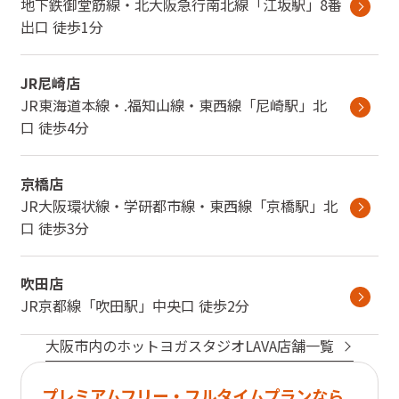
地下鉄御堂筋線・北大阪急行南北線
「
江坂駅
」
8番
出口
徒歩1分
JR尼崎店
JR東海道本線・.福知山線・東西線
「
尼崎駅
」
北
口
徒歩4分
京橋店
JR大阪環状線・学研都市線・東西線
「
京橋駅
」
北
口
徒歩3分
吹田店
JR京都線
「
吹田駅
」
中央口
徒歩2分
大阪市
内のホットヨガスタジオLAVA店舗一覧
プレミアムフリー・フルタイムプランなら