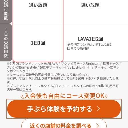
受
通い放題
通い放題
講
可
能
数
1
日
LAVA1日2回
の
1日1回
受
その他ブランドはいずれか1日1
講
回まで受講可能
回
数
※1 系列ブランド：ホットヨガLAVA / マシンピラティスRintosull / 暗闇キックボ
クシングBurnesStyle / 超効率サーキットFIVE ELEMENT FIT / サーキット式キッ
クボクシングUPPER 9
※レッスンの同時予約可能件数はプランにより異なります。
※別途、初回引落し時より運営管理費として毎月
680
円（税込）を頂戴いたしま
す。
※プレミアムフリー・フルタイム/旧フリー・フルタイムのRintosullご利用不可
店舗一覧は
こちら
入会後も自由にコース変更OK
手ぶら体験を予約する
近くの店舗の料金を調べる