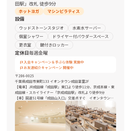
田駅
」
改札
徒歩9分
ホットヨガ
マシンピラティス
設備
ウッドストーンスタジオ
水素水サーバー
個室シャワー
ドライヤー付パウダースペース
更衣室
鍵付きロッカー
定休日
毎週金曜
入会キャンペーン＆手ぶら体験 実施中
お友達紹介キャンペーン 開催中
〒
286-0025
千葉県
成田市東町133 イオンタウン成田富里2F
【電車】JR成田線「成田駅」東口より徒歩11分、京成本線・東
成田線・スカイライナー「京成成田駅」改札より徒歩9分
【車】国道51号線「成田山入口」交差点すぐ イオンタウン成
田富里2F
■駐車場・駐輪場：あり
◆JR成田駅より