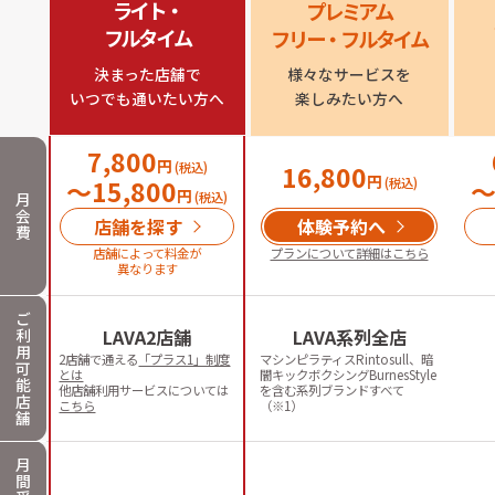
ライト・

プレミアム

フルタイム
フリー・フルタイム
決まった店舗で

様々なサービスを

いつでも通いたい方へ
楽しみたい方へ
7,800
円
(税込)
16,800
円
〜
15,800
(税込)
円
月
(税込)
会
店舗を探す
体験予約へ
費
店舗によって料金が
プランについて詳細はこちら
異なります
ご
利
LAVA2店舗
LAVA系列全店
用
2店舗で通える
「プラス1」制度
マシンピラティスRintosull、暗
可
とは
闇キックボクシングBurnesStyle
能
他店舗利用サービスについては
を含む系列ブランドすべて
店
こちら
（※1）
舗
月
間