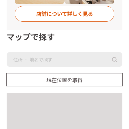
東口を出てまっすぐ進み、「JR成田駅」の信号をマクドナルド
の方へ渡り、直進。そのまま道なりに三叉路まで進み、右側に
ある高架下を通った先にある横断歩道を成田市役所の方へ渡
店舗について詳しく見る
る。
そのまま道なりに国道51号線に出るまで直進。国道51号線に出
たら左方向へ進み、「成田山入口」の信号を右手側に渡ったと
ころにあるイオンタウン成田富里の2階です。
マップで探す
◆京成成田駅より
改札を出て右へ進み、「餃子の王将」を左に見ながら一つ目の
信号まで直進。右側にある高架下を通った先にある横断歩道を
成田市役所の方へ渡る。
そのまま道なりに国道51号線に出るまで直進。国道51号線に出
たら左方向へ進み、「成田山入口」の信号を右手側に渡ったと
ころにあるイオンタウン成田富里の2階です。
現在位置を取得