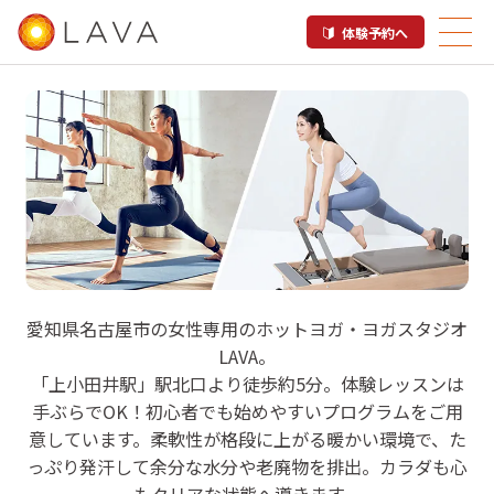
体験予約へ
LAVA 名古屋mozoワンダーシテ
愛知県名古屋市の女性専用のホットヨガ・ヨガスタジオ
ィ店
LAVA。
「上小田井駅」駅北口より徒歩約5分。体験レッスンは
手ぶらでOK！初心者でも始めやすいプログラムをご用
ホットヨガ＆マシンピラティス

意しています。柔軟性が格段に上がる暖かい環境で、た
上小田井駅
っぷり発汗して余分な水分や老廃物を排出。カラダも心