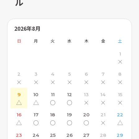
ル
2026年8月
日
月
火
水
木
金
土
1
×
2
3
4
5
6
7
8
×
×
×
×
×
×
×
9
10
11
12
13
14
15
△
△
〇
〇
×
×
×
16
17
18
19
20
21
22
△
〇
〇
〇
〇
×
△
23
24
25
26
27
28
29