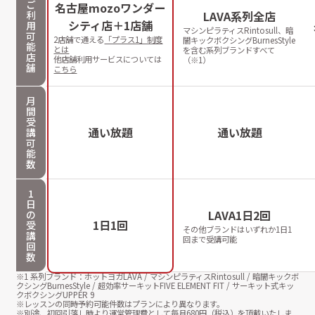
ご
名古屋mozoワンダー
利
LAVA系列全店
シティ店＋1店舗
用
マシンピラティスRintosull、暗
可
2店舗で通える
「プラス1」制度
闇キックボクシングBurnesStyle
能
とは
を含む系列ブランドすべて
店
他店舗利用サービスについては
（※1）
舗
こちら
月
間
受
通い放題
通い放題
講
可
能
数
1
日
LAVA1日2回
の
1日1回
受
その他ブランドはいずれか1日1
講
回まで受講可能
回
数
※1 系列ブランド：ホットヨガLAVA / マシンピラティスRintosull / 暗闇キックボ
クシングBurnesStyle / 超効率サーキットFIVE ELEMENT FIT / サーキット式キッ
クボクシングUPPER 9
※レッスンの同時予約可能件数はプランにより異なります。
※別途、初回引落し時より運営管理費として毎月
680
円（税込）を頂戴いたしま