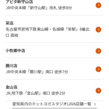
アピタ新守山店
JR中央本線
「
新守山駅
」
改札
徒歩8分
栄店
名古屋市営地下鉄東山線・名城線
「
栄駅
」
8番出
口
直結
小牧郷中店
勝川店
JR中央本線
「
勝川駅
」
南口
徒歩7分
金山店
JR,地下鉄
「
金山駅
」
南口
徒歩2分
愛知県
内のホットヨガスタジオLAVA店舗一覧