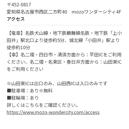
〒
452-0817
愛知県
名古屋市西区二方町40 mozoワンダーシティ4F
アクセス
【電車】名鉄犬山線・地下鉄鶴舞線名鉄・地下鉄「上小
田井」駅北口より徒歩約5分、城北線「小田井」駅より
徒歩約10分
【車】名二環・四日市・清須方面から：平田ICをご利用
ください、名二環・名東区・春日井方面から：山田東IC
をご利用ください
※山田東ICは出口のみ、山田西ICは入口のみです
■駐車場：あり※無料
■駐輪場：あり
詳しくはこちらをご確認ください。
https://www.mozo-wondercity.com/access