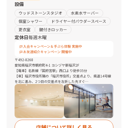
設備
ウッドストーンスタジオ
水素水サーバー
個室シャワー
ドライヤー付パウダースペース
更衣室
鍵付きロッカー
定休日
毎週木曜
入会キャンペーン＆手ぶら体験 実施中
お友達紹介キャンペーン 開催中
〒
492-8268
愛知県
稲沢市朝府町4-1 ヨシヅヤ新稲沢2F
【電車】名鉄線「国府宮駅」西口より徒歩35分
【車】稲沢市役所隣の「稲沢市役所」交差点より、県道14号線
を北に進み、2つ目の交差点を左折した先すぐ
【バス】名鉄国府宮駅より名鉄バス「朝府」バス停・稲沢市コ
ミュニティバス「ヨシヅヤ新稲沢」バス停下車すぐ
■駐車場：あり
■駐輪場：あり
◆稲沢市役所隣の「市役所前」交差点より、県道14号線を北に
進む。2つ目の交差点を左折した左手にある「ボナンザシティ
店舗について詳しく見る