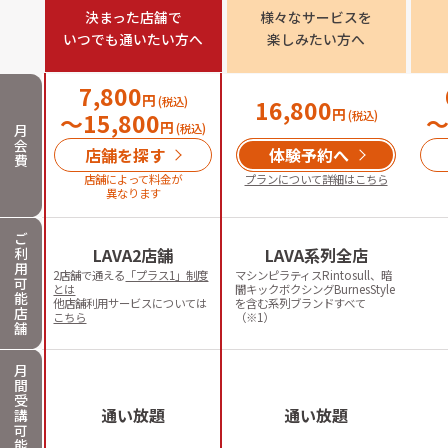
決まった店舗で

様々なサービスを

いつでも通いたい方へ
楽しみたい方へ
7,800
円
(税込)
16,800
円
〜
15,800
(税込)
円
月
(税込)
会
店舗を探す
体験予約へ
費
店舗によって料金が
プランについて詳細はこちら
異なります
ご
利
LAVA2店舗
LAVA系列全店
用
2店舗で通える
「プラス1」制度
マシンピラティスRintosull、暗
可
とは
闇キックボクシングBurnesStyle
能
他店舗利用サービスについては
を含む系列ブランドすべて
店
こちら
（※1）
舗
月
間
受
通い放題
通い放題
講
可
能