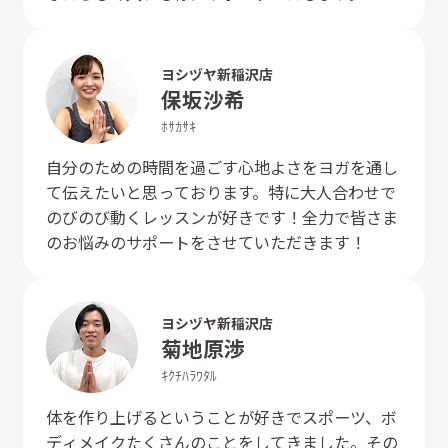
ヨシヅヤ新稲沢店
保坂
沙希
ﾎｻｶ
ｻｷ
自分のための時間を過ごす心地よさをヨガを通し
て伝えたいと思っております。特に大人合わせで
のびのび動くレッスンが好きです！全力で皆さま
のお悩みのサポートをさせていただきます！
ヨシヅヤ新稲沢店
菊地原
渉
ｷｸﾁﾊﾗ
ﾜﾀﾙ
体を作り上げるということが好きでスポーツ、ボ
ディメイクたくさんのことをしてきました。その