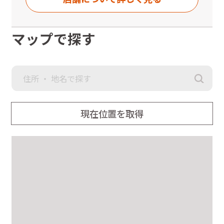
ヨシヅヤ新稲沢店」の2階です。
◆名鉄国府宮駅 バス1番のりばより、名鉄バス「稲沢中央線ア
ピタ稲沢店系統」に乗車し、「朝府」バス停下車すぐ。
マップで探す
または、稲沢市コミュニティバス「祖父江・稲沢線ふれあいの
郷系統」または「祖父江・稲沢線地泉院系統」に乗車し、「ヨ
シヅヤ新稲沢」バス停下車すぐ
◆8時～10時までにご来店、及び20時半以降にお帰りになるお
客様へ
8時～10時までにご来店、及び20時半以降にお帰りになる場
合、出入口は1箇所となりますのでご注意ください。
現在位置を取得
また、8時～10時までにご来店、及び20時半以降にお帰りにな
る場合は駐車場はヨシヅヤ正面の平面駐車場をご利用下さい。
場所：YAMADA電気入口右側の扉（時間外出入口と書いてありま
す。）
※YAMADA電気さんの自転車置き場側にある扉です。
利用時間：8時～10時、20時半～閉店まで