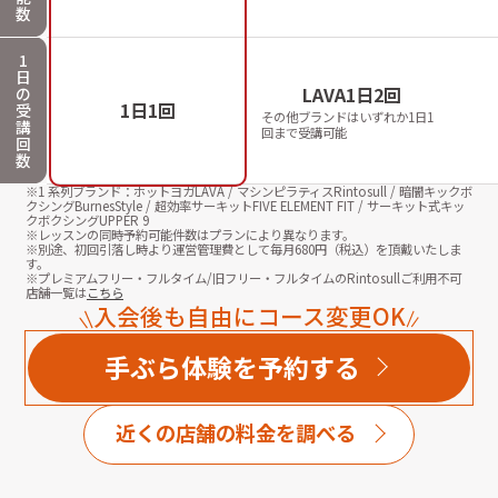
数
1
日
LAVA1日2回
の
1日1回
受
その他ブランドはいずれか1日1
講
回まで受講可能
回
数
※1 系列ブランド：ホットヨガLAVA / マシンピラティスRintosull / 暗闇キックボ
クシングBurnesStyle / 超効率サーキットFIVE ELEMENT FIT / サーキット式キッ
クボクシングUPPER 9
※レッスンの同時予約可能件数はプランにより異なります。
※別途、初回引落し時より運営管理費として毎月
680
円（税込）を頂戴いたしま
す。
※プレミアムフリー・フルタイム/旧フリー・フルタイムのRintosullご利用不可
店舗一覧は
こちら
入会後も自由にコース変更OK
手ぶら体験を予約する
近くの店舗の料金を調べる