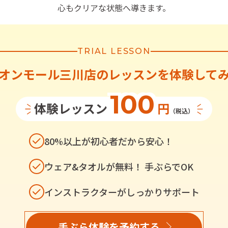
心もクリアな状態へ導きます。
TRIAL LESSON
オンモール三川店
の
レッスンを体験して
100
体験レッスン
円
（税込）
80%以上が初心者だから安心！
ウェア&タオルが無料！ 手ぶらでOK
インストラクターがしっかりサポート
手ぶら体験を予約する