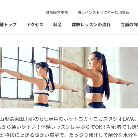
健康経営支援
ヨガインストラクター採用情報
舗トップ
アクセス
料金
体験レッスンの流れ
店舗の詳
ンモール三川店
山形県東田川郡の女性専用のホットヨガ・ヨガスタジオLAVA
るから通いやすい！体験レッスンは手ぶらでOK！初心者でも始
スタジオ

性が格段に上がる暖かい環境で、たっぷり発汗して余分な水分や
川郡