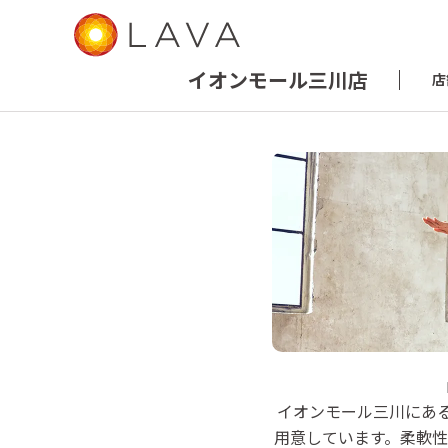
イオンモール三川店
店
LAVA イオ
イオンモール三川にあ
ホットヨガ
用意しています。柔軟
東田