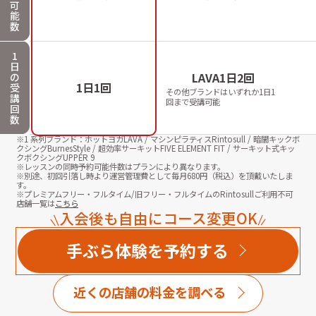
可
能
数
1
日
LAVA1日2回
の
1日1回
受
その他ブランドはいずれか1日1
講
回まで受講可能
回
数
※1 系列ブランド：ホットヨガLAVA / マシンピラティスRintosull / 暗闇キックボ
クシングBurnesStyle / 超効率サーキットFIVE ELEMENT FIT / サーキット式キッ
クボクシングUPPER 9
※レッスンの同時予約可能件数はプランにより異なります。
※別途、初回引落し時より運営管理費として毎月
680
円（税込）を頂戴いたしま
す。
※プレミアムフリー・フルタイム/旧フリー・フルタイムのRintosullご利用不可
店舗一覧は
こちら
入会後も自由にコース変更OK
手ぶら体験を予約する
近くの店舗の料金を調べる