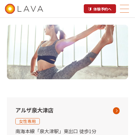
体験予約へ
泉大津市内のホットヨガスタジ
オLAVA店舗一覧
アルザ泉大津店
女性専用
南海本線
「
泉大津駅
」
東出口
徒歩1分