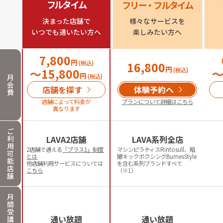
フルタイム
フリー・フルタイム
決まった店舗で

様々なサービスを

いつでも通いたい方へ
楽しみたい方へ
7,800
円
(税込)
16,800
円
〜
15,800
(税込)
円
月
(税込)
会
店舗を探す
体験予約へ
費
店舗によって料金が
プランについて詳細はこちら
異なります
ご
利
LAVA2店舗
LAVA系列全店
用
2店舗で通える
「プラス1」制度
マシンピラティスRintosull、暗
可
とは
闇キックボクシングBurnesStyle
能
他店舗利用サービスについては
を含む系列ブランドすべて
店
こちら
（※1）
舗
月
間
受
通い放題
通い放題
講