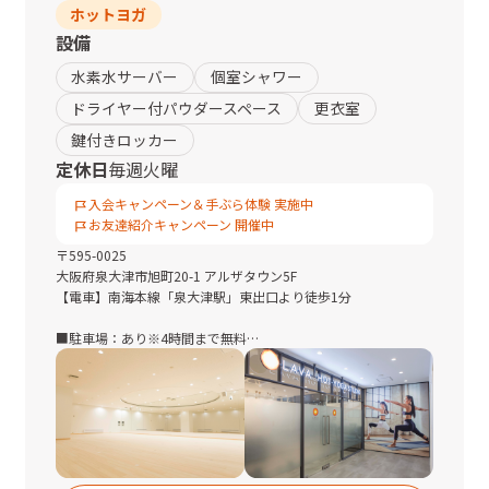
ホットヨガ
設備
水素水サーバー
個室シャワー
ドライヤー付パウダースペース
更衣室
鍵付きロッカー
定休日
毎週火曜
入会キャンペーン＆手ぶら体験 実施中
お友達紹介キャンペーン 開催中
〒
595-0025
大阪府
泉大津市旭町20-1 アルザタウン5F
【電車】南海本線「泉大津駅」東出口より徒歩1分
■駐車場：あり※4時間まで無料
■駐輪場：あり※2時間まで無料
◆泉大津駅より
改札を出て左に進み、2階の東出口を出て左に進む。りそな銀行
の前を通り、正面のダイエーがあるアルザタウンの5階です。