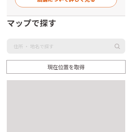
※徒歩、自転車、バイクでお越しの方で午前8時30分～9時の間
と午後9時以降に入館する場合は、駐車場用スロープをご利用く
ださい。
マップで探す
◆国道170号線沿いじゃんぼスクエア河内長野の3階です。
現在位置を取得