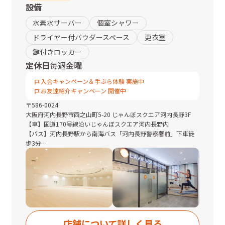
設備
水素水サーバー
個室シャワー
ドライヤー付パウダースペース
更衣室
鍵付きロッカー
定休日
毎週金曜
入会キャンペーン＆手ぶら体験 実施中
お友達紹介キャンペーン 開催中
〒
586-0024
大阪府
河内長野市西之山町5-20 じゃんぼスクエア河内長野3F
【車】国道170号線沿いじゃんぼスクエア河内長野内
【バス】河内長野駅から南海バス「河内長野警察署前」下車徒
歩3分
■駐車場：あり
※午前8時30分～9時の間と午後9時以降に入館する場合は3F立
体駐車場または屋上駐車場をご利用ください。
平面駐車場は午前9時までと午後9時以降はご利用いただけませ
んのでご注意ください。
※4時間まで無料
■駐輪場：あり
店舗について詳しく見る