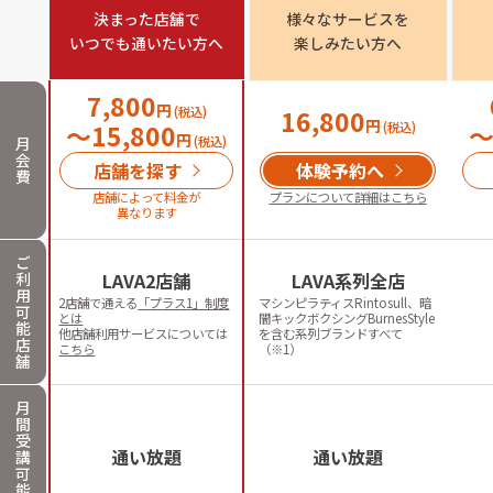
決まった店舗で

様々なサービスを

いつでも通いたい方へ
楽しみたい方へ
7,800
円
(税込)
16,800
円
〜
15,800
(税込)
円
月
(税込)
会
店舗を探す
体験予約へ
費
店舗によって料金が
プランについて詳細はこちら
異なります
ご
利
LAVA2店舗
LAVA系列全店
用
2店舗で通える
「プラス1」制度
マシンピラティスRintosull、暗
可
とは
闇キックボクシングBurnesStyle
能
他店舗利用サービスについては
を含む系列ブランドすべて
店
こちら
（※1）
舗
月
間
受
通い放題
通い放題
講
可
能