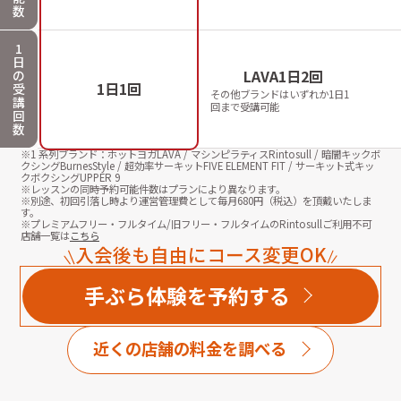
数
1
日
LAVA1日2回
の
1日1回
受
その他ブランドはいずれか1日1
講
回まで受講可能
回
数
※1 系列ブランド：ホットヨガLAVA / マシンピラティスRintosull / 暗闇キックボ
クシングBurnesStyle / 超効率サーキットFIVE ELEMENT FIT / サーキット式キッ
クボクシングUPPER 9
※レッスンの同時予約可能件数はプランにより異なります。
※別途、初回引落し時より運営管理費として毎月
680
円（税込）を頂戴いたしま
す。
※プレミアムフリー・フルタイム/旧フリー・フルタイムのRintosullご利用不可
店舗一覧は
こちら
入会後も自由にコース変更OK
手ぶら体験を予約する
近くの店舗の料金を調べる