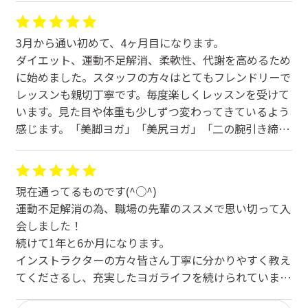
3月から通い初めて、4ヶ月目になります。
ダイエット、運動不足解消、柔軟性、代謝を高めるため
に始めました。スタッフの方々はとてもフレンドリーで
レッスンも親切丁寧です。毎度楽しくレッスンを受けて
います。見た目や体重も少しずつ変わってきているよう
感じます。「美脚ヨガ」「美尻ヨガ」「二の腕引き締め
ヨガ」など、気になっている所を集中的に鍛えられるレ
ッスンもあり、その他レッスンも非常に充実していま
す。
現在通ってるものです(^○^)
運動不足解消の為、職場の先輩のススメで思い切って入
会しました！
続けて1年と6か月になります。
インストラクターの方々皆さん丁寧に分かりやすく教え
てくださるし、充実したヨガライフを続けられていま
す。毎日通うのが楽しみで仕方ありません。