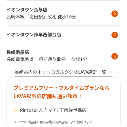
イオンタウン長与店
長崎本線
「
高田駅
」
改札
徒歩10分
イオンタウン諫早西部台店
長崎浜屋店
長崎電気軌道
「
観光通り電停
」
徒歩1分
長崎県
内のホットヨガスタジオLAVA店舗一覧
プレミアムフリー・フルタイムプランなら
LAVA以外の店舗も通い放題！
Rintosull
えきマチ1丁目佐世保店
※Rintosull店舗の利用可能状況は店舗により異なります