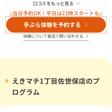
そして自分自身体力がついて来たことも実感してます。
口コミをもっと見る
仕事のストレスも解消できていいこと尽くしです。
当日予約OK！平日は21時スタートも
レッスン室や更衣室、シャワー室もいつも明るくて清潔
です。
手ぶら体験を予約する
入会を迷っている方は絶対おすすめしますよ(^○^)
体験について電話で問い合わせる
えきマチ1丁目佐世保店のプ
ログラム