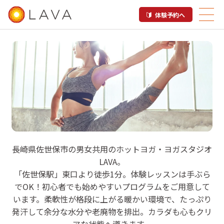
体験予約へ
LAVA えきマチ1丁目佐世保店
長崎県佐世保市の男女共用のホットヨガ・ヨガスタジオ
LAVA。
ホットヨガスタジオ
「佐世保駅」東口より徒歩1分。体験レッスンは手ぶら
でOK！初心者でも始めやすいプログラムをご用意して
います。柔軟性が格段に上がる暖かい環境で、たっぷり
発汗して余分な水分や老廃物を排出。カラダも心もクリ