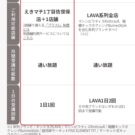
ご
えきマチ1丁目佐世保
利
LAVA系列全店
店＋1店舗
用
マシンピラティスRintosull、暗
可
2店舗で通える
「プラス1」制度
闇キックボクシングBurnesStyle
能
とは
を含む系列ブランドすべて
店
他店舗利用サービスについては
（※1）
舗
こちら
月
間
受
通い放題
通い放題
講
可
能
数
1
日
LAVA1日2回
の
1日1回
受
その他ブランドはいずれか1日1
講
回まで受講可能
回
数
※1 系列ブランド：ホットヨガLAVA / マシンピラティスRintosull / 暗闇キックボ
クシングBurnesStyle / 超効率サーキットFIVE ELEMENT FIT / サーキット式キッ
クボクシングUPPER 9