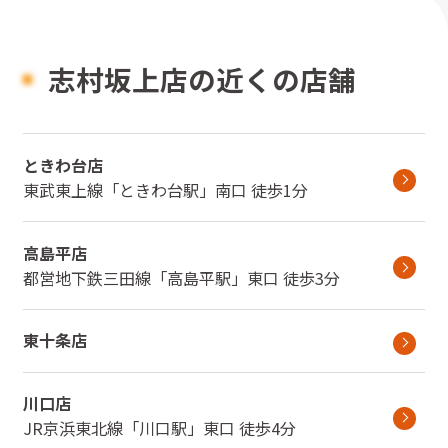
志村坂上店の近くの店舗
ときわ台店
東武東上線
「
ときわ台駅
」
南口
徒歩1分
高島平店
都営地下鉄三田線
「
高島平駅
」
東口
徒歩3分
東十条店
川口店
JR京浜東北線
「
川口駅
」
東口
徒歩4分