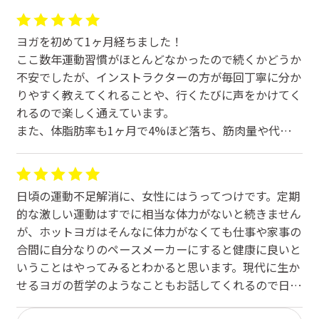
ヨガを初めて1ヶ月経ちました！
ここ数年運動習慣がほとんどなかったので続くかどうか
不安でしたが、インストラクターの方が毎回丁寧に分か
りやすく教えてくれることや、行くたびに声をかけてく
れるので楽しく通えています。
また、体脂肪率も1ヶ月で4%ほど落ち、筋肉量や代謝も
上がりました！体重も少しずつ落ちています！
予約は大体1ヶ月先まで取れるので、私は事前に行けそ
うな日に予約をしておいて、行けなくなりそうならキャ
日頃の運動不足解消に、女性にはうってつけです。定期
ンセルをするというようにしているので取りにくさは感
的な激しい運動はすでに相当な体力がないと続きません
じないです！
が、ホットヨガはそんなに体力がなくても仕事や家事の
汗を沢山かくので浮腫もとれ、運動することでストレス
合間に自分なりのペースメーカーにすると健康に良いと
も軽減されていると感じます！
いうことはやってみるとわかると思います。現代に生か
これからも通い続けたいです😌
せるヨガの哲学のようなこともお話してくれるので日常
で役立ちます。