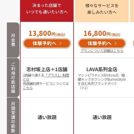
決まった店舗で

様々なサービスを

いつでも通いたい方へ
楽しみたい方へ
13,800
16,800
円
円
(税込)
(税込)
月
会
体験予約へ
体験予約へ
費
プランについて詳細はこちら
ご
利
志村坂上店＋1店舗
LAVA系列全店
用
2店舗で通える
「プラス1」制度
マシンピラティスRintosull、暗
可
とは
闇キックボクシングBurnesStyle
能
他店舗利用サービスについては
を含む系列ブランドすべて
店
こちら
（※1）
舗
月
間
受
通い放題
通い放題
講
可
能
数