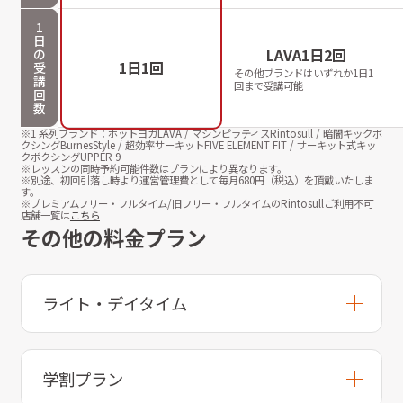
1
日
LAVA1日2回
の
1日1回
受
その他ブランドはいずれか1日1
講
回まで受講可能
回
数
※1 系列ブランド：ホットヨガLAVA / マシンピラティスRintosull / 暗闇キックボ
クシングBurnesStyle / 超効率サーキットFIVE ELEMENT FIT / サーキット式キッ
クボクシングUPPER 9
※レッスンの同時予約可能件数はプランにより異なります。
※別途、初回引落し時より運営管理費として毎月
680
円（税込）を頂戴いたしま
す。
※プレミアムフリー・フルタイム/旧フリー・フルタイムのRintosullご利用不可
店舗一覧は
こちら
その他の料金プラン
ライト・デイタイム
学割プラン