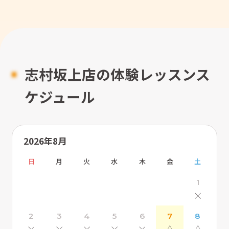
志村坂上店の体験レッスンス
ケジュール
2026年8月
日
月
火
水
木
金
土
1
×
2
3
4
5
6
7
8
×
×
×
×
×
△
△