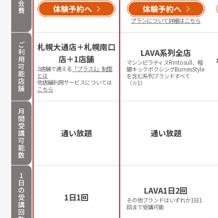
会
体験予約へ
体験予約へ
費
プランについて詳細はこちら
ご
札幌大通店＋札幌南口
利
LAVA系列全店
店＋1店舗
用
マシンピラティスRintosull、暗
可
2店舗で通える
「プラス1」制度
闇キックボクシングBurnesStyle
能
とは
を含む系列ブランドすべて
店
他店舗利用サービスについては
（※1）
舗
こちら
月
間
受
通い放題
通い放題
講
可
能
数
1
日
LAVA1日2回
の
1日1回
受
その他ブランドはいずれか1日1
講
回まで受講可能
回