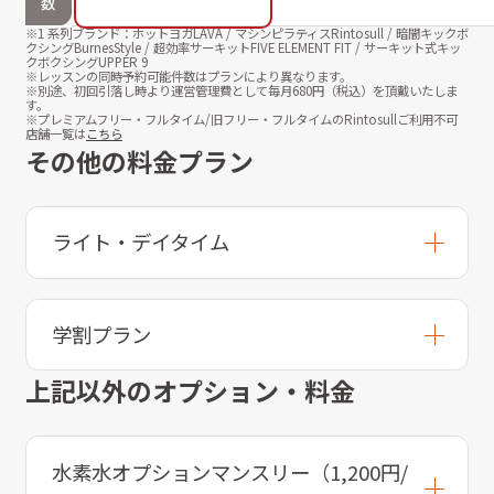
数
※1 系列ブランド：ホットヨガLAVA / マシンピラティスRintosull / 暗闇キックボ
クシングBurnesStyle / 超効率サーキットFIVE ELEMENT FIT / サーキット式キッ
クボクシングUPPER 9
※レッスンの同時予約可能件数はプランにより異なります。
※別途、初回引落し時より運営管理費として毎月
680
円（税込）を頂戴いたしま
す。
※プレミアムフリー・フルタイム/旧フリー・フルタイムのRintosullご利用不可
店舗一覧は
こちら
その他の料金プラン
ライト・デイタイム
学割プラン
上記以外のオプション・料金
水素水オプションマンスリー（1,200円/