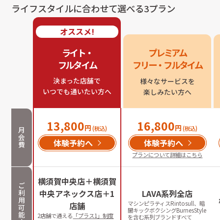
ライフスタイルに合わせて選べる3プラン
オススメ!
ライト・

プレミアム

フルタイム
フリー・フルタイム
決まった店舗で

様々なサービスを

いつでも通いたい方へ
楽しみたい方へ
13,800
16,800
円
円
(税込)
(税込)
月
会
体験予約へ
体験予約へ
費
プランについて詳細はこちら
横須賀中央店＋横須賀
ご
利
中央アネックス店＋1
LAVA系列全店
用
マシンピラティスRintosull、暗
店舗
可
闇キックボクシングBurnesStyle
能
2店舗で通える
「プラス1」制度
を含む系列ブランドすべて