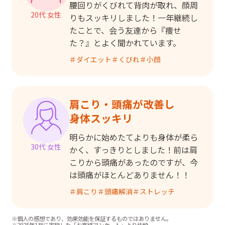
腰回りがくびれて背肉が取れ、顔周
20代 女性
りもスッキリしました！一年継続し
たことで、会う友達から『痩せ
た？』とよく聞かれています。
＃
ダイエット
＃
くびれ
＃
小顔
肩こり・頭痛が改善し

身体スッキリ
明らかに始めたてよりも身体が柔ら
30代 女性
かく、すっきりとしました！前は肩
こりから頭痛があったのですが、今
は頭痛がほとんどありません！！
＃
肩こり
＃
頭痛解消
＃
ストレッチ
※個人の感想であり、効果効能を保証するものではありません。
※2025年1月に実施した「お客様アンケート」より抜粋