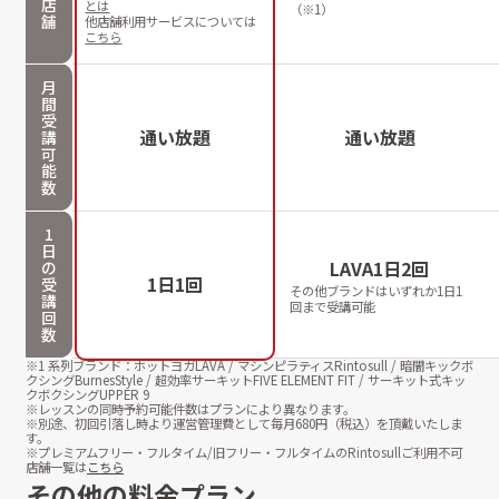
店
とは
（※1）
舗
他店舗利用サービスについては
こちら
月
間
受
通い放題
通い放題
講
可
能
数
1
日
LAVA1日2回
の
1日1回
受
その他ブランドはいずれか1日1
講
回まで受講可能
回
数
※1 系列ブランド：ホットヨガLAVA / マシンピラティスRintosull / 暗闇キックボ
クシングBurnesStyle / 超効率サーキットFIVE ELEMENT FIT / サーキット式キッ
クボクシングUPPER 9
※レッスンの同時予約可能件数はプランにより異なります。
※別途、初回引落し時より運営管理費として毎月
680
円（税込）を頂戴いたしま
す。
※プレミアムフリー・フルタイム/旧フリー・フルタイムのRintosullご利用不可
店舗一覧は
こちら
その他の料金プラン