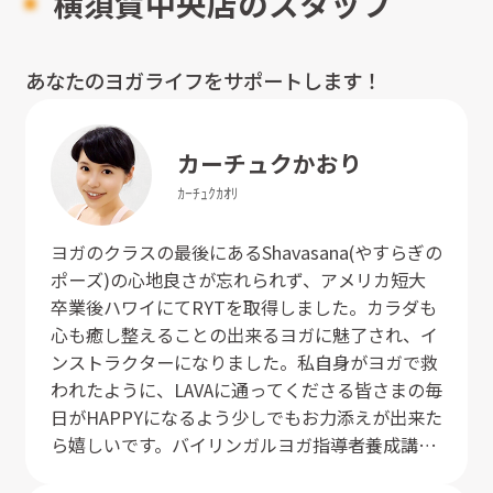
横須賀中央店のスタッフ
あなたのヨガライフをサポートします！
カーチュク
かおり
ｶｰﾁｭｸ
ｶｵﾘ
ヨガのクラスの最後にあるShavasana(やすらぎの
ポーズ)の心地良さが忘れられず、アメリカ短大
卒業後ハワイにてRYTを取得しました。カラダも
心も癒し整えることの出来るヨガに魅了され、イ
ンストラクターになりました。私自身がヨガで救
われたように、LAVAに通ってくださる皆さまの毎
日がHAPPYになるよう少しでもお力添えが出来た
ら嬉しいです。バイリンガルヨガ指導者養成講座
修了。インサイドフローヨガ指導者養成講座修了