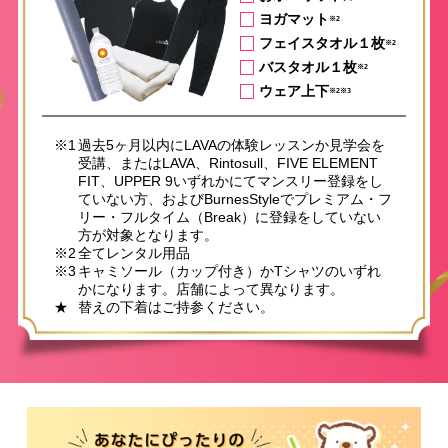
ヨガマット
※2
フェイスタオル１枚
※2
バスタオル１枚
※2
ウェア上下
※2※3
※1
過去5ヶ月以内にLAVAの体験レッスンか見学会を
受講、またはLAVA、Rintosull、FIVE ELEMENT
FIT、UPPER 9いずれかにてマンスリー登録をし
ていない方、およびBurnesStyleでプレミアム・フ
リー・フルタイム（Break）に登録をしていない
方が対象となります。
※2
全てレンタル用品
※3
キャミソール（カップ付き）かTシャツのいずれ
かになります。店舗によって異なります。
★
替えの下着はご持参ください。