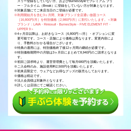
スリー登録をしていない方、およびBurnesStyleでプレミアム フリ
ー・フルタイム（Break）に登録をしていない方が対象となります。
※対象店舗にてご来店当日のご登録が必要です。
※利用開始月を含む3ヶ月間、対象ブランド全店通い放題コース
［16,800円/月］を特別価格［2,980円/月］に割引いたします。＜対象
ブランド：LAVA・Rintosull・BurnesStyle・FIVE ELEMENT FIT・
UPPER 9＞
※4ヶ月目以降は、お好きなコース［6,800円～/月］・オプションに変
更可能です。コース・店舗により価格は異なります。変更内容によ
り、手数料がかかる場合がございます。
※特典の適用には、特別価格終了後12ヶ月間の継続が必要です。
※特別価格期間中の月額は3ヶ月目にまとめて8,940円のご請求となりま
す。
※初回ご請求時より、運営管理費として毎月680円を頂戴いたします。
※ご入会時のみ、施設使用料2,500円を頂戴いたします。
※初来店限定で、ウェアなどお得なグッズの販売もしております。
※価格は税込です。
※法人会員様は対象外となります。
※詳しくは店頭にてご確認ください。