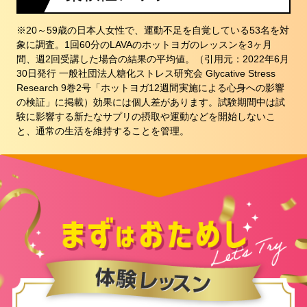
※20～59歳の日本人女性で、運動不足を自覚している53名を対
象に調査。1回60分のLAVAのホットヨガのレッスンを3ヶ月
間、週2回受講した場合の結果の平均値。（引用元：2022年6月
30日発行 一般社団法人糖化ストレス研究会 Glycative Stress
Research 9巻2号「ホットヨガ12週間実施による心身への影響
の検証」に掲載）効果には個人差があります。試験期間中は試
験に影響する新たなサプリの摂取や運動などを開始しないこ
と、通常の生活を維持することを管理。