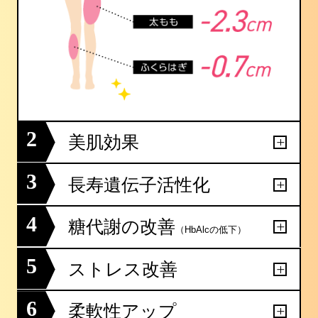
2
美肌効果
3
長寿遺伝子活性化
4
糖代謝の改善
（HbAlcの低下）
5
ストレス改善
6
柔軟性アップ