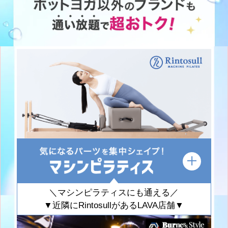
＼マシンピラティスにも通える／
▼近隣にRintosullがあるLAVA店舗▼