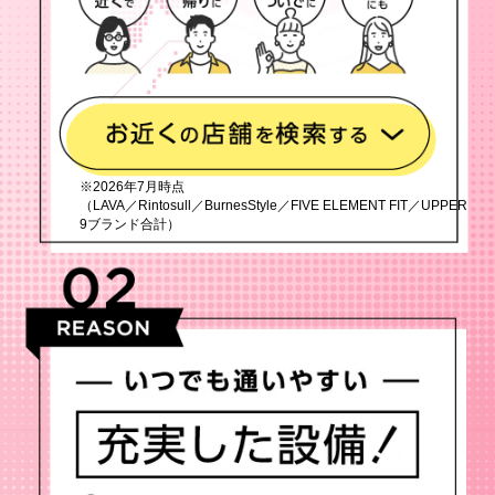
※2026年7月時点
（LAVA／Rintosull／BurnesStyle／FIVE ELEMENT FIT／UPPER
9ブランド合計）