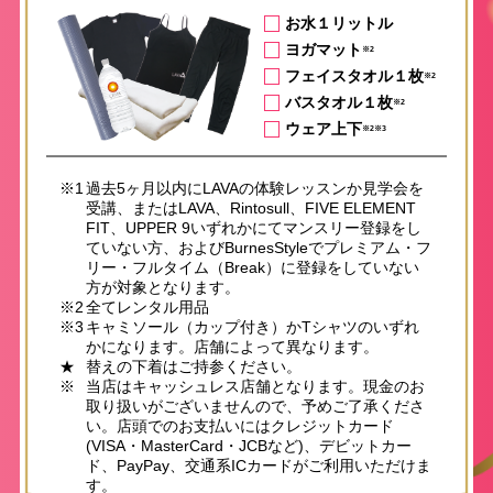
お水１リットル
ヨガマット
※2
フェイスタオル１枚
※2
バスタオル１枚
※2
ウェア上下
※2※3
※1
過去5ヶ月以内にLAVAの体験レッスンか見学会を
受講、またはLAVA、Rintosull、FIVE ELEMENT
FIT、UPPER 9いずれかにてマンスリー登録をし
ていない方、およびBurnesStyleでプレミアム・フ
リー・フルタイム（Break）に登録をしていない
方が対象となります。
※2
全てレンタル用品
※3
キャミソール（カップ付き）かTシャツのいずれ
かになります。店舗によって異なります。
★
替えの下着はご持参ください。
※
当店はキャッシュレス店舗となります。現金のお
取り扱いがございませんので、予めご了承くださ
い。店頭でのお支払いにはクレジットカード
(VISA・MasterCard・JCBなど)、デビットカー
ド、PayPay、交通系ICカードがご利用いただけま
す。