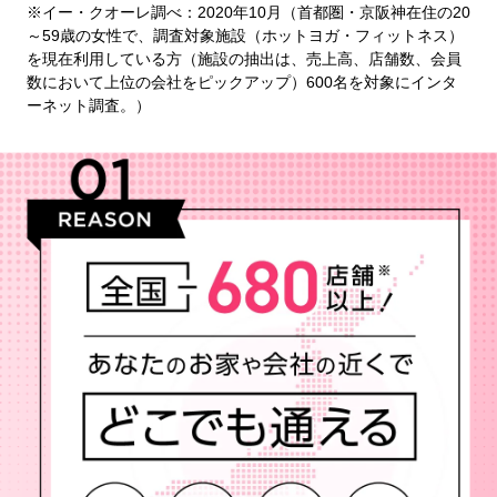
※イー・クオーレ調べ：2020年10月（首都圏・京阪神在住の20
～59歳の女性で、調査対象施設（ホットヨガ・フィットネス）
を現在利用している方（施設の抽出は、売上高、店舗数、会員
数において上位の会社をピックアップ）600名を対象にインタ
ーネット調査。）