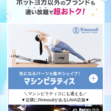
＼マシンピラティスにも通える／
▼近隣にRintosullがあるLAVA店舗▼