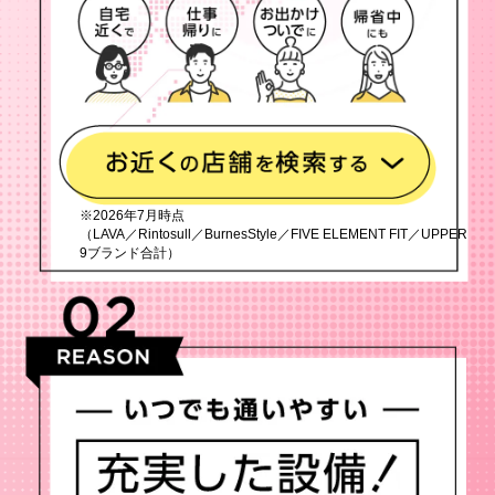
※2026年7月時点
（LAVA／Rintosull／BurnesStyle／FIVE ELEMENT FIT／UPPER
9ブランド合計）