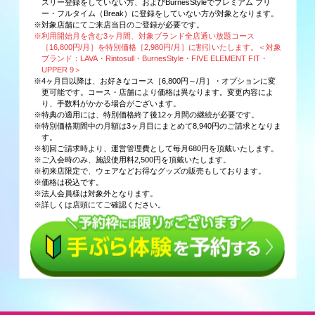
スリー登録をしていない方、およびBurnesStyleでプレミアム フリ
ー・フルタイム（Break）に登録をしていない方が対象となります。
※対象店舗にてご来店当日のご登録が必要です。
※利用開始月を含む3ヶ月間、対象ブランド全店通い放題コース
［16,800円/月］を特別価格［2,980円/月］に割引いたします。＜対象
ブランド：LAVA・Rintosull・BurnesStyle・FIVE ELEMENT FIT・
UPPER 9＞
※4ヶ月目以降は、お好きなコース［6,800円～/月］・オプションに変
更可能です。コース・店舗により価格は異なります。変更内容によ
り、手数料がかかる場合がございます。
※特典の適用には、特別価格終了後12ヶ月間の継続が必要です。
※特別価格期間中の月額は3ヶ月目にまとめて8,940円のご請求となりま
す。
※初回ご請求時より、運営管理費として毎月680円を頂戴いたします。
※ご入会時のみ、施設使用料2,500円を頂戴いたします。
※初来店限定で、ウェアなどお得なグッズの販売もしております。
※価格は税込です。
※法人会員様は対象外となります。
※詳しくは店頭にてご確認ください。