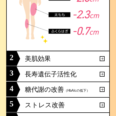
2
美肌効果
3
長寿遺伝子活性化
4
糖代謝の改善
（HbAlcの低下）
5
ストレス改善