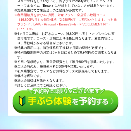
スリー登録をしていない方、およびBurnesStyleでプレミアム フリ
ー・フルタイム（Break）に登録をしていない方が対象となります。
※対象店舗にてご来店当日のご登録が必要です。
※利用開始月を含む3ヶ月間、対象ブランド全店通い放題コース
［16,800円/月］を特別価格［2,980円/月］に割引いたします。＜対象
ブランド：LAVA・Rintosull・BurnesStyle・FIVE ELEMENT FIT・
UPPER 9＞
※4ヶ月目以降は、お好きなコース［6,800円～/月］・オプションに変
更可能です。コース・店舗により価格は異なります。変更内容によ
り、手数料がかかる場合がございます。
※特典の適用には、特別価格終了後12ヶ月間の継続が必要です。
※特別価格期間中の月額は3ヶ月目にまとめて8,940円のご請求となりま
す。
※初回ご請求時より、運営管理費として毎月680円を頂戴いたします。
※ご入会時のみ、施設使用料2,500円を頂戴いたします。
※初来店限定で、ウェアなどお得なグッズの販売もしております。
※価格は税込です。
※法人会員様は対象外となります。
※詳しくは店頭にてご確認ください。