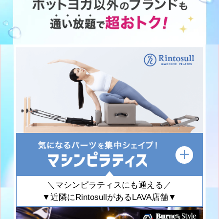
＼マシンピラティスにも通える／
▼近隣にRintosullがあるLAVA店舗▼