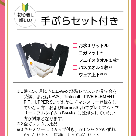
お水１リットル
ヨガマット
※2
フェイスタオル１枚
※2
バスタオル１枚
※2
ウェア上下
※2※3
※1
過去5ヶ月以内にLAVAの体験レッスンか見学会を
受講、またはLAVA、Rintosull、FIVE ELEMENT
FIT、UPPER 9いずれかにてマンスリー登録をし
ていない方、およびBurnesStyleでプレミアム・フ
リー・フルタイム（Break）に登録をしていない
方が対象となります。
※2
全てレンタル用品
※3
キャミソール（カップ付き）かTシャツのいずれ
かになります。店舗によって異なります。