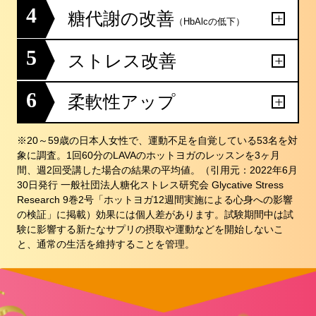
4
糖代謝の改善
（HbAlcの低下）
5
ストレス改善
6
柔軟性アップ
※20～59歳の日本人女性で、運動不足を自覚している53名を対
象に調査。1回60分のLAVAのホットヨガのレッスンを3ヶ月
間、週2回受講した場合の結果の平均値。（引用元：2022年6月
30日発行 一般社団法人糖化ストレス研究会 Glycative Stress
Research 9巻2号「ホットヨガ12週間実施による心身への影響
の検証」に掲載）効果には個人差があります。試験期間中は試
験に影響する新たなサプリの摂取や運動などを開始しないこ
と、通常の生活を維持することを管理。