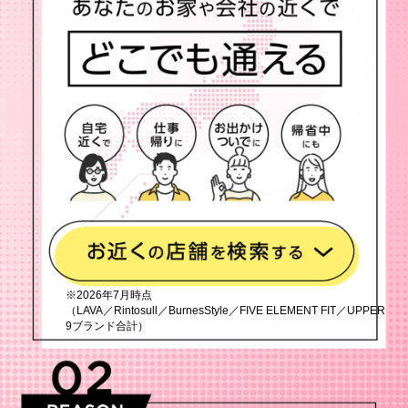
※2026年7月時点
（LAVA／Rintosull／BurnesStyle／FIVE ELEMENT FIT／UPPER
9ブランド合計）