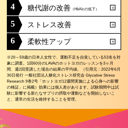
4
糖代謝の改善
（HbAlcの低下）
5
ストレス改善
6
柔軟性アップ
※20～59歳の日本人女性で、運動不足を自覚している53名を対
象に調査。1回60分のLAVAのホットヨガのレッスンを3ヶ月
間、週2回受講した場合の結果の平均値。（引用元：2022年6月
30日発行 一般社団法人糖化ストレス研究会 Glycative Stress
Research 9巻2号「ホットヨガ12週間実施による心身への影響
の検証」に掲載）効果には個人差があります。試験期間中は試
験に影響する新たなサプリの摂取や運動などを開始しないこ
と、通常の生活を維持することを管理。