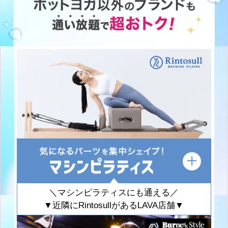
＼マシンピラティスにも通える／
▼近隣にRintosullがあるLAVA店舗▼