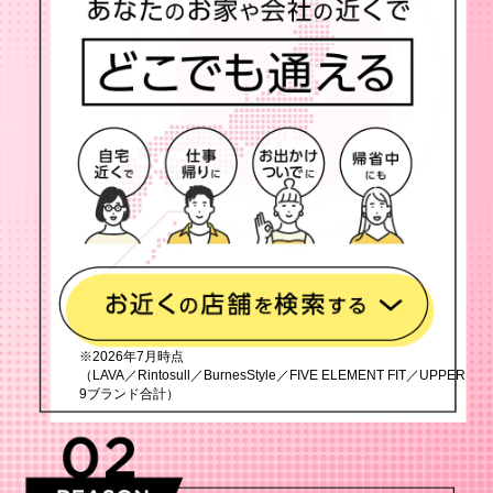
※2026年7月時点
（LAVA／Rintosull／BurnesStyle／FIVE ELEMENT FIT／UPPER
9ブランド合計）