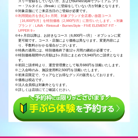
スリー登録をしていない方、およびBurnesStyleでプレミアム フリ
ー・フルタイム（Break）に登録をしていない方が対象となります。
※対象店舗にてご来店当日のご登録が必要です。
※利用開始月を含む3ヶ月間、対象ブランド全店通い放題コース
［16,800円/月］を特別価格［2,980円/月］に割引いたします。＜対象
ブランド：LAVA・Rintosull・BurnesStyle・FIVE ELEMENT FIT・
UPPER 9＞
※4ヶ月目以降は、お好きなコース［6,800円～/月］・オプションに変
更可能です。コース・店舗により価格は異なります。変更内容によ
り、手数料がかかる場合がございます。
※特典の適用には、特別価格終了後12ヶ月間の継続が必要です。
※特別価格期間中の月額は3ヶ月目にまとめて8,940円のご請求となりま
す。
※初回ご請求時より、運営管理費として毎月680円を頂戴いたします。
※ご入会時のみ、施設使用料2,500円を頂戴いたします。
※初来店限定で、ウェアなどお得なグッズの販売もしております。
※価格は税込です。
※法人会員様は対象外となります。
※詳しくは店頭にてご確認ください。