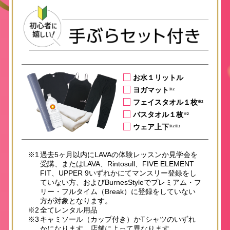
お水１リットル
ヨガマット
※2
フェイスタオル１枚
※2
バスタオル１枚
※2
ウェア上下
※2※3
※1
過去5ヶ月以内にLAVAの体験レッスンか見学会を
受講、またはLAVA、Rintosull、FIVE ELEMENT
FIT、UPPER 9いずれかにてマンスリー登録をし
ていない方、およびBurnesStyleでプレミアム・フ
リー・フルタイム（Break）に登録をしていない
方が対象となります。
※2
全てレンタル用品
※3
キャミソール（カップ付き）かTシャツのいずれ
かになります。店舗によって異なります。