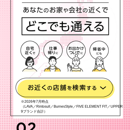
※2026年7月時点
（LAVA／Rintosull／BurnesStyle／FIVE ELEMENT FIT／UPPER
9ブランド合計）