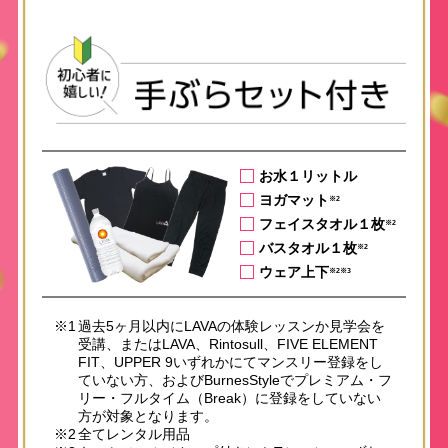
お水１リットル
ヨガマット
※2
フェイスタオル１枚
※2
バスタオル１枚
※2
ウェア上下
※2※3
※1
過去5ヶ月以内にLAVAの体験レッスンか見学会を
受講、またはLAVA、Rintosull、FIVE ELEMENT
FIT、UPPER 9いずれかにてマンスリー登録をし
ていない方、およびBurnesStyleでプレミアム・フ
リー・フルタイム（Break）に登録をしていない
方が対象となります。
※2
全てレンタル用品