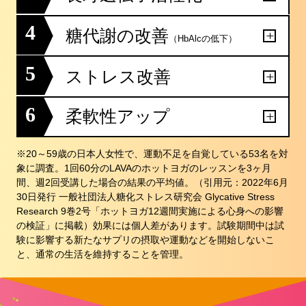
4
糖代謝の改善
（HbAlcの低下）
5
ストレス改善
6
柔軟性アップ
※20～59歳の日本人女性で、運動不足を自覚している53名を対
象に調査。1回60分のLAVAのホットヨガのレッスンを3ヶ月
間、週2回受講した場合の結果の平均値。（引用元：2022年6月
30日発行 一般社団法人糖化ストレス研究会 Glycative Stress
Research 9巻2号「ホットヨガ12週間実施による心身への影響
の検証」に掲載）効果には個人差があります。試験期間中は試
験に影響する新たなサプリの摂取や運動などを開始しないこ
と、通常の生活を維持することを管理。