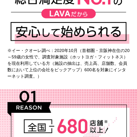
※イー・クオーレ調べ：2020年10月（首都圏・京阪神在住の20
～59歳の女性で、調査対象施設（ホットヨガ・フィットネス）
を現在利用している方（施設の抽出は、売上高、店舗数、会員
数において上位の会社をピックアップ）600名を対象にインタ
ーネット調査。）