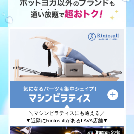
＼マシンピラティスにも通える／
▼近隣にRintosullがあるLAVA店舗▼