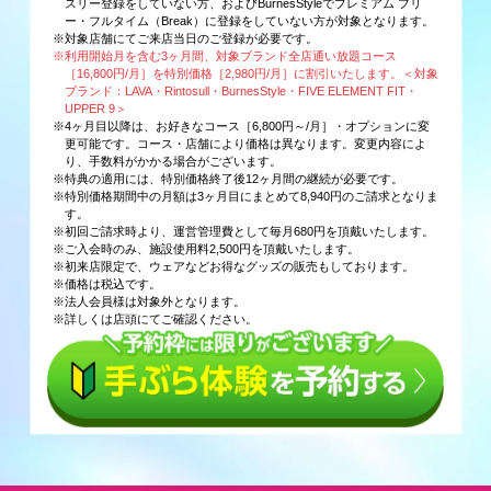
スリー登録をしていない方、およびBurnesStyleでプレミアム フリ
ー・フルタイム（Break）に登録をしていない方が対象となります。
※対象店舗にてご来店当日のご登録が必要です。
※利用開始月を含む3ヶ月間、対象ブランド全店通い放題コース
［16,800円/月］を特別価格［2,980円/月］に割引いたします。＜対象
ブランド：LAVA・Rintosull・BurnesStyle・FIVE ELEMENT FIT・
UPPER 9＞
※4ヶ月目以降は、お好きなコース［6,800円～/月］・オプションに変
更可能です。コース・店舗により価格は異なります。変更内容によ
り、手数料がかかる場合がございます。
※特典の適用には、特別価格終了後12ヶ月間の継続が必要です。
※特別価格期間中の月額は3ヶ月目にまとめて8,940円のご請求となりま
す。
※初回ご請求時より、運営管理費として毎月680円を頂戴いたします。
※ご入会時のみ、施設使用料2,500円を頂戴いたします。
※初来店限定で、ウェアなどお得なグッズの販売もしております。
※価格は税込です。
※法人会員様は対象外となります。
※詳しくは店頭にてご確認ください。