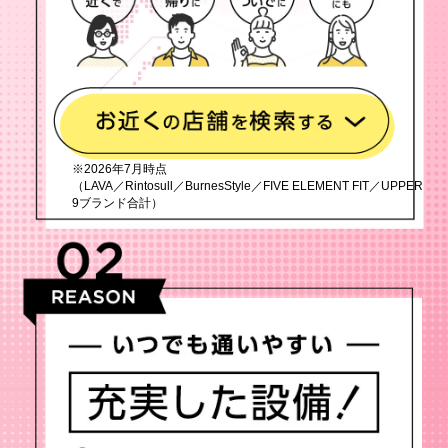
※2026年7月時点
（LAVA／Rintosull／BurnesStyle／FIVE ELEMENT FIT／UPPER
9ブランド合計）