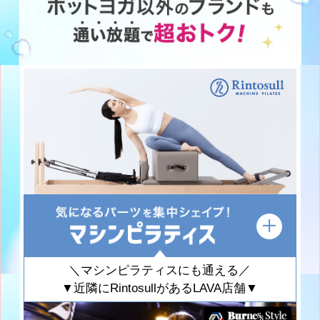
＼マシンピラティスにも通える／
▼近隣にRintosullがあるLAVA店舗▼