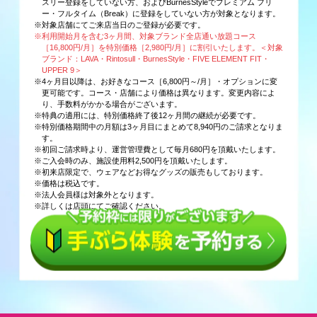
スリー登録をしていない方、およびBurnesStyleでプレミアム フリ
ー・フルタイム（Break）に登録をしていない方が対象となります。
※対象店舗にてご来店当日のご登録が必要です。
※利用開始月を含む3ヶ月間、対象ブランド全店通い放題コース
［16,800円/月］を特別価格［2,980円/月］に割引いたします。＜対象
ブランド：LAVA・Rintosull・BurnesStyle・FIVE ELEMENT FIT・
UPPER 9＞
※4ヶ月目以降は、お好きなコース［6,800円～/月］・オプションに変
更可能です。コース・店舗により価格は異なります。変更内容によ
り、手数料がかかる場合がございます。
※特典の適用には、特別価格終了後12ヶ月間の継続が必要です。
※特別価格期間中の月額は3ヶ月目にまとめて8,940円のご請求となりま
す。
※初回ご請求時より、運営管理費として毎月680円を頂戴いたします。
※ご入会時のみ、施設使用料2,500円を頂戴いたします。
※初来店限定で、ウェアなどお得なグッズの販売もしております。
※価格は税込です。
※法人会員様は対象外となります。
※詳しくは店頭にてご確認ください。