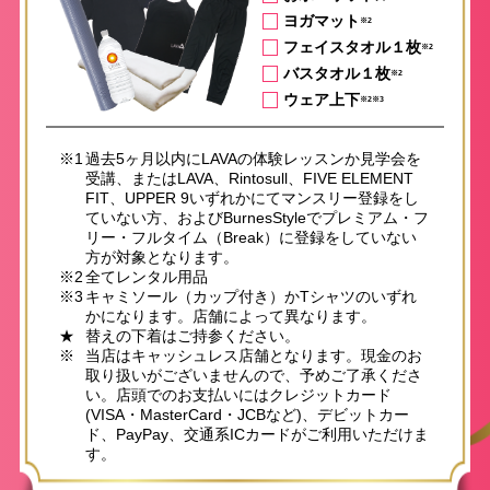
ヨガマット
※2
フェイスタオル１枚
※2
バスタオル１枚
※2
ウェア上下
※2※3
※1
過去5ヶ月以内にLAVAの体験レッスンか見学会を
受講、またはLAVA、Rintosull、FIVE ELEMENT
FIT、UPPER 9いずれかにてマンスリー登録をし
ていない方、およびBurnesStyleでプレミアム・フ
リー・フルタイム（Break）に登録をしていない
方が対象となります。
※2
全てレンタル用品
※3
キャミソール（カップ付き）かTシャツのいずれ
かになります。店舗によって異なります。
★
替えの下着はご持参ください。
※
当店はキャッシュレス店舗となります。現金のお
取り扱いがございませんので、予めご了承くださ
い。店頭でのお支払いにはクレジットカード
(VISA・MasterCard・JCBなど)、デビットカー
ド、PayPay、交通系ICカードがご利用いただけま
す。