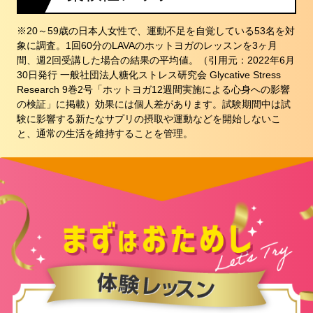
※20～59歳の日本人女性で、運動不足を自覚している53名を対
象に調査。1回60分のLAVAのホットヨガのレッスンを3ヶ月
間、週2回受講した場合の結果の平均値。（引用元：2022年6月
30日発行 一般社団法人糖化ストレス研究会 Glycative Stress
Research 9巻2号「ホットヨガ12週間実施による心身への影響
の検証」に掲載）効果には個人差があります。試験期間中は試
験に影響する新たなサプリの摂取や運動などを開始しないこ
と、通常の生活を維持することを管理。