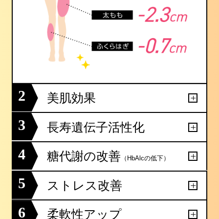
2
美肌効果
3
長寿遺伝子活性化
4
糖代謝の改善
（HbAlcの低下）
5
ストレス改善
6
柔軟性アップ