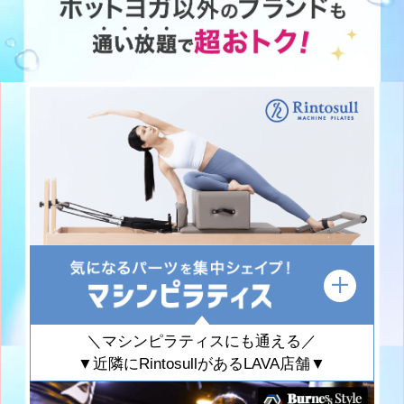
＼マシンピラティスにも通える／
▼近隣にRintosullがあるLAVA店舗▼