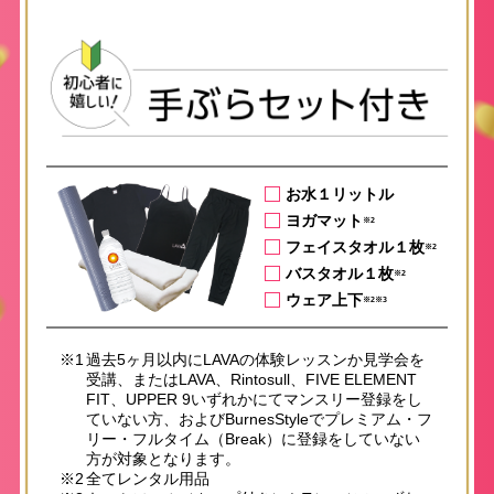
お水１リットル
ヨガマット
※2
フェイスタオル１枚
※2
バスタオル１枚
※2
ウェア上下
※2※3
※1
過去5ヶ月以内にLAVAの体験レッスンか見学会を
受講、またはLAVA、Rintosull、FIVE ELEMENT
FIT、UPPER 9いずれかにてマンスリー登録をし
ていない方、およびBurnesStyleでプレミアム・フ
リー・フルタイム（Break）に登録をしていない
方が対象となります。
※2
全てレンタル用品