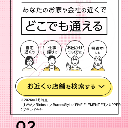
※2026年7月時点
（LAVA／Rintosull／BurnesStyle／FIVE ELEMENT FIT／UPPER
9ブランド合計）