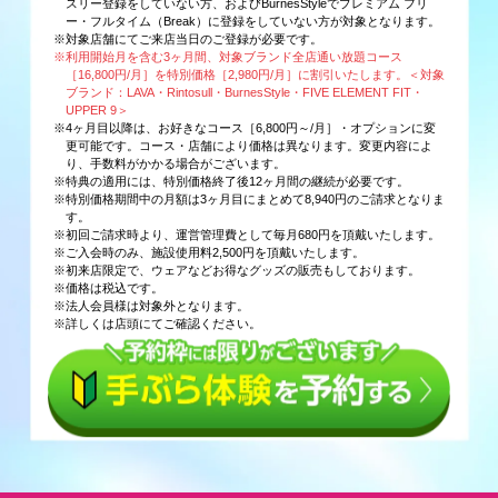
スリー登録をしていない方、およびBurnesStyleでプレミアム フリ
ー・フルタイム（Break）に登録をしていない方が対象となります。
※対象店舗にてご来店当日のご登録が必要です。
※利用開始月を含む3ヶ月間、対象ブランド全店通い放題コース
［16,800円/月］を特別価格［2,980円/月］に割引いたします。＜対象
ブランド：LAVA・Rintosull・BurnesStyle・FIVE ELEMENT FIT・
UPPER 9＞
※4ヶ月目以降は、お好きなコース［6,800円～/月］・オプションに変
更可能です。コース・店舗により価格は異なります。変更内容によ
り、手数料がかかる場合がございます。
※特典の適用には、特別価格終了後12ヶ月間の継続が必要です。
※特別価格期間中の月額は3ヶ月目にまとめて8,940円のご請求となりま
す。
※初回ご請求時より、運営管理費として毎月680円を頂戴いたします。
※ご入会時のみ、施設使用料2,500円を頂戴いたします。
※初来店限定で、ウェアなどお得なグッズの販売もしております。
※価格は税込です。
※法人会員様は対象外となります。
※詳しくは店頭にてご確認ください。