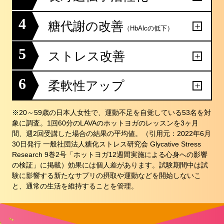
4
糖代謝の改善
（HbAlcの低下）
5
ストレス改善
6
柔軟性アップ
※20～59歳の日本人女性で、運動不足を自覚している53名を対
象に調査。1回60分のLAVAのホットヨガのレッスンを3ヶ月
間、週2回受講した場合の結果の平均値。（引用元：2022年6月
30日発行 一般社団法人糖化ストレス研究会 Glycative Stress
Research 9巻2号「ホットヨガ12週間実施による心身への影響
の検証」に掲載）効果には個人差があります。試験期間中は試
験に影響する新たなサプリの摂取や運動などを開始しないこ
と、通常の生活を維持することを管理。