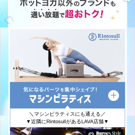
＼マシンピラティスにも通える／
▼近隣にRintosullがあるLAVA店舗▼