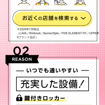
※2026年7月時点
（LAVA／Rintosull／BurnesStyle／FIVE ELEMENT FIT／UPPER
9ブランド合計）