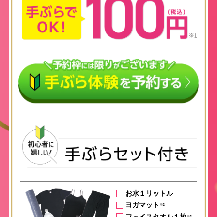
お水１リットル
ヨガマット
※2
フェイスタオル１枚
※2