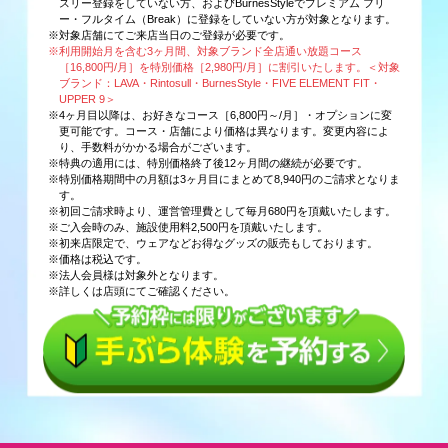
スリー登録をしていない方、およびBurnesStyleでプレミアム フリ
ー・フルタイム（Break）に登録をしていない方が対象となります。
※対象店舗にてご来店当日のご登録が必要です。
※利用開始月を含む3ヶ月間、対象ブランド全店通い放題コース
［16,800円/月］を特別価格［2,980円/月］に割引いたします。＜対象
ブランド：LAVA・Rintosull・BurnesStyle・FIVE ELEMENT FIT・
UPPER 9＞
※4ヶ月目以降は、お好きなコース［6,800円～/月］・オプションに変
更可能です。コース・店舗により価格は異なります。変更内容によ
り、手数料がかかる場合がございます。
※特典の適用には、特別価格終了後12ヶ月間の継続が必要です。
※特別価格期間中の月額は3ヶ月目にまとめて8,940円のご請求となりま
す。
※初回ご請求時より、運営管理費として毎月680円を頂戴いたします。
※ご入会時のみ、施設使用料2,500円を頂戴いたします。
※初来店限定で、ウェアなどお得なグッズの販売もしております。
※価格は税込です。
※法人会員様は対象外となります。
※詳しくは店頭にてご確認ください。