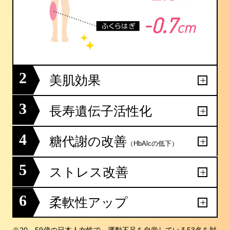
2
美肌効果
3
長寿遺伝子活性化
4
糖代謝の改善
（HbAlcの低下）
5
ストレス改善
6
柔軟性アップ