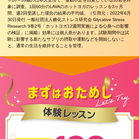
※20～59歳の日本人女性で、運動不足を自覚している53名を対
象に調査。1回60分のLAVAのホットヨガのレッスンを3ヶ月
間、週2回受講した場合の結果の平均値。（引用元：2022年6月
30日発行 一般社団法人糖化ストレス研究会 Glycative Stress
Research 9巻2号「ホットヨガ12週間実施による心身への影響
の検証」に掲載）効果には個人差があります。試験期間中は試
験に影響する新たなサプリの摂取や運動などを開始しないこ
と、通常の生活を維持することを管理。