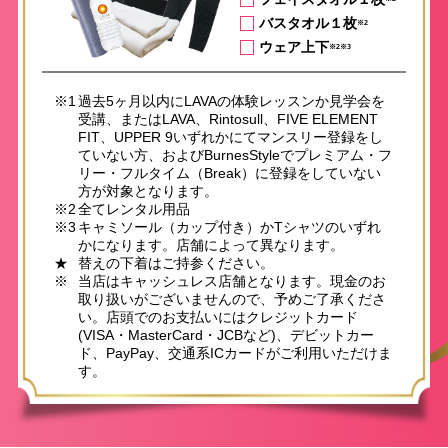
バスタオル１枚
※2
ウェア上下
※2※3
※1
過去5ヶ月以内にLAVAの体験レッスンか見学会を
受講、またはLAVA、Rintosull、FIVE ELEMENT
FIT、UPPER 9いずれかにてマンスリー登録をし
ていない方、およびBurnesStyleでプレミアム・フ
リー・フルタイム（Break）に登録をしていない
方が対象となります。
※2
全てレンタル用品
※3
キャミソール（カップ付き）かTシャツのいずれ
かになります。店舗によって異なります。
★
替えの下着はご持参ください。
※
当店はキャッシュレス店舗となります。現金のお
取り扱いがございませんので、予めご了承くださ
い。店頭でのお支払いにはクレジットカード
(VISA・MasterCard・JCBなど)、デビットカー
ド、PayPay、交通系ICカードがご利用いただけま
す。