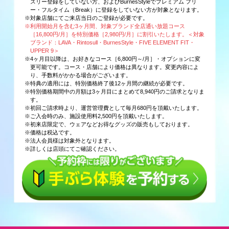
スリー登録をしていない方、およびBurnesStyleでプレミアム フリ
ー・フルタイム（Break）に登録をしていない方が対象となります。
※対象店舗にてご来店当日のご登録が必要です。
※利用開始月を含む3ヶ月間、対象ブランド全店通い放題コース
［16,800円/月］を特別価格［2,980円/月］に割引いたします。＜対象
ブランド：LAVA・Rintosull・BurnesStyle・FIVE ELEMENT FIT・
UPPER 9＞
※4ヶ月目以降は、お好きなコース［6,800円～/月］・オプションに変
更可能です。コース・店舗により価格は異なります。変更内容によ
り、手数料がかかる場合がございます。
※特典の適用には、特別価格終了後12ヶ月間の継続が必要です。
※特別価格期間中の月額は3ヶ月目にまとめて8,940円のご請求となりま
す。
※初回ご請求時より、運営管理費として毎月680円を頂戴いたします。
※ご入会時のみ、施設使用料2,500円を頂戴いたします。
※初来店限定で、ウェアなどお得なグッズの販売もしております。
※価格は税込です。
※法人会員様は対象外となります。
※詳しくは店頭にてご確認ください。