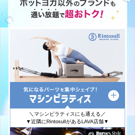
＼マシンピラティスにも通える／
▼近隣にRintosullがあるLAVA店舗▼