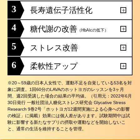
3
長寿遺伝子活性化
4
糖代謝の改善
（HbAlcの低下）
5
ストレス改善
6
柔軟性アップ
※20～59歳の日本人女性で、運動不足を自覚している53名を対
象に調査。1回60分のLAVAのホットヨガのレッスンを3ヶ月
間、週2回受講した場合の結果の平均値。（引用元：2022年6月
30日発行 一般社団法人糖化ストレス研究会 Glycative Stress
Research 9巻2号「ホットヨガ12週間実施による心身への影響
の検証」に掲載）効果には個人差があります。試験期間中は試
験に影響する新たなサプリの摂取や運動などを開始しないこ
と、通常の生活を維持することを管理。