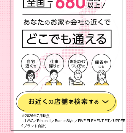
※2026年7月時点
（LAVA／Rintosull／BurnesStyle／FIVE ELEMENT FIT／UPPER
9ブランド合計）