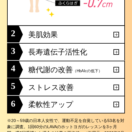
2
美肌効果
3
長寿遺伝子活性化
4
糖代謝の改善
（HbAlcの低下）
5
ストレス改善
6
柔軟性アップ
※20～59歳の日本人女性で、運動不足を自覚している53名を対
象に調査。1回60分のLAVAのホットヨガのレッスンを3ヶ月