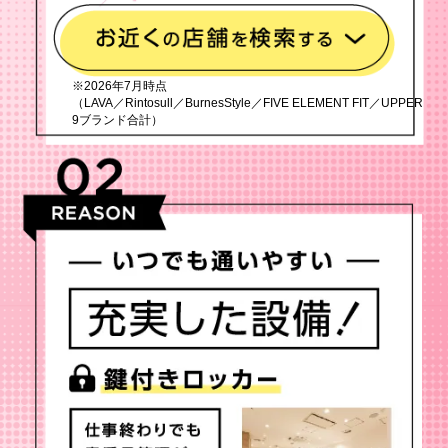
※2026年7月時点
（LAVA／Rintosull／BurnesStyle／FIVE ELEMENT FIT／UPPER
9ブランド合計）