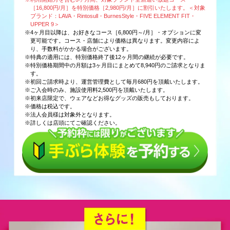
［16,800円/月］を特別価格［2,980円/月］に割引いたします。＜対象
ブランド：LAVA・Rintosull・BurnesStyle・FIVE ELEMENT FIT・
UPPER 9＞
※4ヶ月目以降は、お好きなコース［6,800円～/月］・オプションに変
更可能です。コース・店舗により価格は異なります。変更内容によ
り、手数料がかかる場合がございます。
※特典の適用には、特別価格終了後12ヶ月間の継続が必要です。
※特別価格期間中の月額は3ヶ月目にまとめて8,940円のご請求となりま
す。
※初回ご請求時より、運営管理費として毎月680円を頂戴いたします。
※ご入会時のみ、施設使用料2,500円を頂戴いたします。
※初来店限定で、ウェアなどお得なグッズの販売もしております。
※価格は税込です。
※法人会員様は対象外となります。
※詳しくは店頭にてご確認ください。