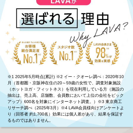
※1 2025年5月時点(累計) ※2 イー・クオーレ調べ：2020年10
月（首都圏・京阪神在住の20～59歳の女性で、調査対象施設
（ホットヨガ・フィットネス）を現在利用している方（施設の
抽出は、売上高、店舗数、会員数において上位の会社をピック
アップ）600名を対象にインターネット調査。）※3 東京商工
リサーチ調べ（2025年3月）※4 LAVA会員様向けアンケートよ
り（回答者 約1,700名）効果には個人差があり、結果を保証す
るものではありません。