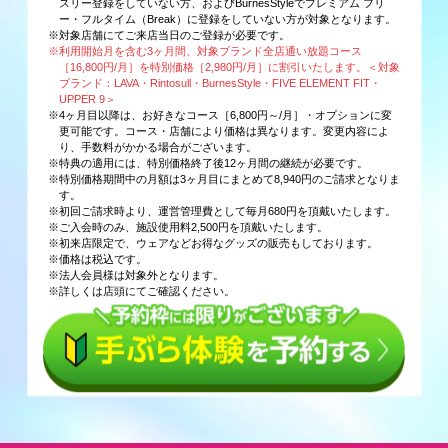
スリー登録をしていない方、およびBurnesStyleでプレミアム フリ
ー・フルタイム（Break）に登録をしていない方が対象となります。
※対象店舗にてご来店当日のご登録が必要です。
※利用開始月を含む3ヶ月間、対象ブランド全店通い放題コース
［16,800円/月］を特別価格［2,980円/月］に割引いたします。＜対象
ブランド：LAVA・Rintosull・BurnesStyle・FIVE ELEMENT FIT・
UPPER 9＞
※4ヶ月目以降は、お好きなコース［6,800円～/月］・オプションに変
更可能です。コース・店舗により価格は異なります。変更内容によ
り、手数料がかかる場合がございます。
※特典の適用には、特別価格終了後12ヶ月間の継続が必要です。
※特別価格期間中の月額は3ヶ月目にまとめて8,940円のご請求となりま
す。
※初回ご請求時より、運営管理費として毎月680円を頂戴いたします。
※ご入会時のみ、施設使用料2,500円を頂戴いたします。
※初来店限定で、ウェアなどお得なグッズの販売もしております。
※価格は税込です。
※法人会員様は対象外となります。
※詳しくは店頭にてご確認ください。