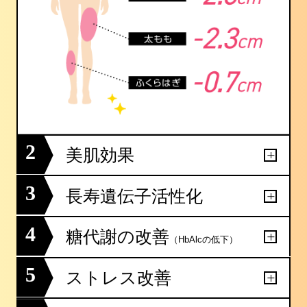
2
美肌効果
3
長寿遺伝子活性化
4
糖代謝の改善
（HbAlcの低下）
5
ストレス改善