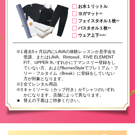
お水１リットル
ヨガマット
※2
フェイスタオル１枚
※2
バスタオル１枚
※2
ウェア上下
※2※3
※1
過去5ヶ月以内にLAVAの体験レッスンか見学会を
受講、またはLAVA、Rintosull、FIVE ELEMENT
FIT、UPPER 9いずれかにてマンスリー登録をし
ていない方、およびBurnesStyleでプレミアム・フ
リー・フルタイム（Break）に登録をしていない
方が対象となります。
※2
全てレンタル用品
※3
キャミソール（カップ付き）かTシャツのいずれ
かになります。店舗によって異なります。
★
替えの下着はご持参ください。