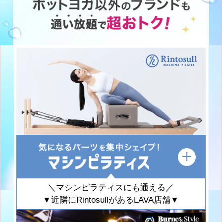
＼マシンピラティスにも通える／
▼近隣にRintosullがあるLAVA店舗▼