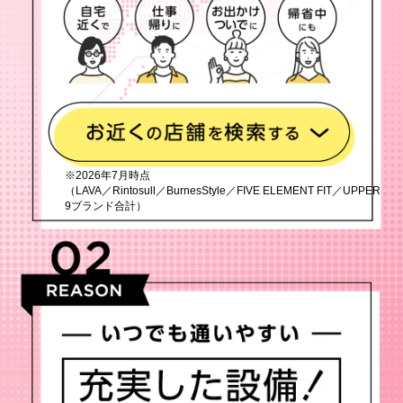
※2026年7月時点
（LAVA／Rintosull／BurnesStyle／FIVE ELEMENT FIT／UPPER
9ブランド合計）