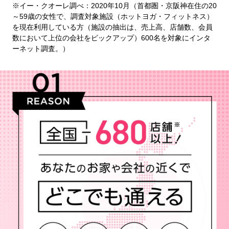
※イー・クオーレ調べ：2020年10月（首都圏・京阪神在住の20
～59歳の女性で、調査対象施設（ホットヨガ・フィットネス）
を現在利用している方（施設の抽出は、売上高、店舗数、会員
数において上位の会社をピックアップ）600名を対象にインタ
ーネット調査。）