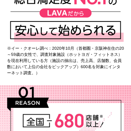
※イー・クオーレ調べ：2020年10月（首都圏・京阪神在住の20
～59歳の女性で、調査対象施設（ホットヨガ・フィットネス）
を現在利用している方（施設の抽出は、売上高、店舗数、会員
数において上位の会社をピックアップ）600名を対象にインタ
ーネット調査。）