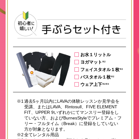
お水１リットル
ヨガマット
※2
フェイスタオル１枚
※2
バスタオル１枚
※2
ウェア上下
※2※3
※1
過去5ヶ月以内にLAVAの体験レッスンか見学会を
受講、またはLAVA、Rintosull、FIVE ELEMENT
FIT、UPPER 9いずれかにてマンスリー登録をし
ていない方、およびBurnesStyleでプレミアム・フ
リー・フルタイム（Break）に登録をしていない
方が対象となります。
※2
全てレンタル用品