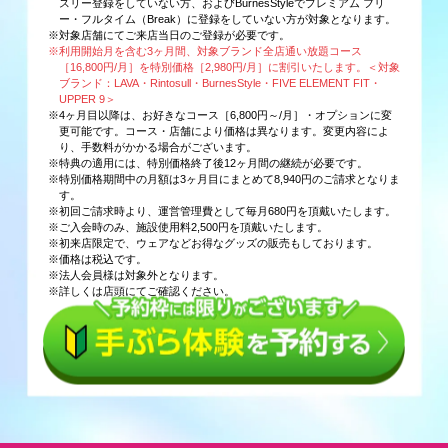
スリー登録をしていない方、およびBurnesStyleでプレミアム フリ
ー・フルタイム（Break）に登録をしていない方が対象となります。
※対象店舗にてご来店当日のご登録が必要です。
※利用開始月を含む3ヶ月間、対象ブランド全店通い放題コース
［16,800円/月］を特別価格［2,980円/月］に割引いたします。＜対象
ブランド：LAVA・Rintosull・BurnesStyle・FIVE ELEMENT FIT・
UPPER 9＞
※4ヶ月目以降は、お好きなコース［6,800円～/月］・オプションに変
更可能です。コース・店舗により価格は異なります。変更内容によ
り、手数料がかかる場合がございます。
※特典の適用には、特別価格終了後12ヶ月間の継続が必要です。
※特別価格期間中の月額は3ヶ月目にまとめて8,940円のご請求となりま
す。
※初回ご請求時より、運営管理費として毎月680円を頂戴いたします。
※ご入会時のみ、施設使用料2,500円を頂戴いたします。
※初来店限定で、ウェアなどお得なグッズの販売もしております。
※価格は税込です。
※法人会員様は対象外となります。
※詳しくは店頭にてご確認ください。