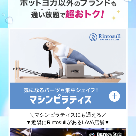
＼マシンピラティスにも通える／
▼近隣にRintosullがあるLAVA店舗▼