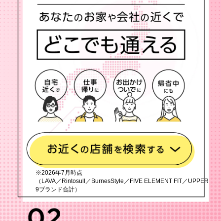
※2026年7月時点
（LAVA／Rintosull／BurnesStyle／FIVE ELEMENT FIT／UPPER
9ブランド合計）