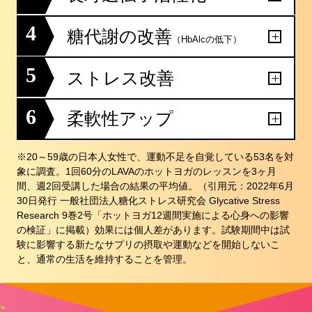
4
糖代謝の改善
（HbAlcの低下）
5
ストレス改善
6
柔軟性アップ
※20～59歳の日本人女性で、運動不足を自覚している53名を対
象に調査。1回60分のLAVAのホットヨガのレッスンを3ヶ月
間、週2回受講した場合の結果の平均値。（引用元：2022年6月
30日発行 一般社団法人糖化ストレス研究会 Glycative Stress
Research 9巻2号「ホットヨガ12週間実施による心身への影響
の検証」に掲載）効果には個人差があります。試験期間中は試
験に影響する新たなサプリの摂取や運動などを開始しないこ
と、通常の生活を維持することを管理。