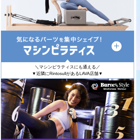
＼マシンピラティスにも通える／
▼近隣にRintosullがあるLAVA店舗▼