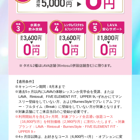
【適用条件】
※キャンペーン期間：8月末まで
※過去5ヶ月以内にLAVAの体験レッスンか見学会を受講、または
LAVA、Rintosull、FIVE ELEMENT FIT、UPPER 9いずれかにてマン
スリー登録をしていない方、およびBurnesStyleでプレミアム フリ
ー・フルタイム（Break）に登録をしていない方が対象となります。
※対象店舗にてご来店当日のご登録が必要です。
※利用開始月を含む3ヶ月間、対象ブランド全店通い放題コース
［16,800円/月］を特別価格［2,980円/月］に割引いたします。＜対象
ブランド：LAVA・Rintosull・BurnesStyle・FIVE ELEMENT FIT・
UPPER 9＞
※4ヶ月目以降は、お好きなコース［6,800円～/月］・オプションに変