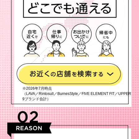
※2026年7月時点
（LAVA／Rintosull／BurnesStyle／FIVE ELEMENT FIT／UPPER
9ブランド合計）