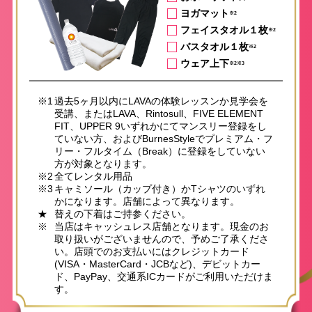
ヨガマット
※2
フェイスタオル１枚
※2
バスタオル１枚
※2
ウェア上下
※2※3
※1
過去5ヶ月以内にLAVAの体験レッスンか見学会を
受講、またはLAVA、Rintosull、FIVE ELEMENT
FIT、UPPER 9いずれかにてマンスリー登録をし
ていない方、およびBurnesStyleでプレミアム・フ
リー・フルタイム（Break）に登録をしていない
方が対象となります。
※2
全てレンタル用品
※3
キャミソール（カップ付き）かTシャツのいずれ
かになります。店舗によって異なります。
★
替えの下着はご持参ください。
※
当店はキャッシュレス店舗となります。現金のお
取り扱いがございませんので、予めご了承くださ
い。店頭でのお支払いにはクレジットカード
(VISA・MasterCard・JCBなど)、デビットカー
ド、PayPay、交通系ICカードがご利用いただけま
す。