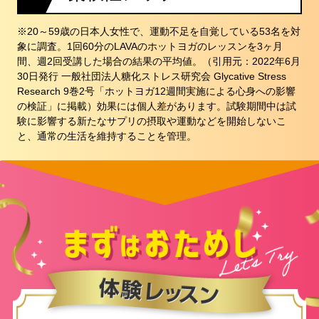
※20～59歳の日本人女性で、運動不足を自覚している53名を対
象に調査。1回60分のLAVAのホットヨガのレッスンを3ヶ月
間、週2回受講した場合の結果の平均値。（引用元：2022年6月
30日発行 一般社団法人糖化ストレス研究会 Glycative Stress
Research 9巻2号「ホットヨガ12週間実施による心身への影響
の検証」に掲載）効果には個人差があります。試験期間中は試
験に影響する新たなサプリの摂取や運動などを開始しないこ
と、通常の生活を維持することを管理。