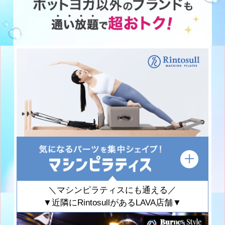
＼マシンピラティスにも通える／
▼近隣にRintosullがあるLAVA店舗▼