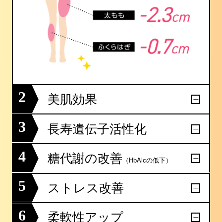
2
美肌効果
3
長寿遺伝子活性化
4
糖代謝の改善
（HbAlcの低下）
5
ストレス改善
6
柔軟性アップ