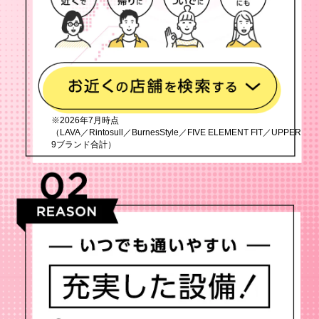
※2026年7月時点
（LAVA／Rintosull／BurnesStyle／FIVE ELEMENT FIT／UPPER
9ブランド合計）