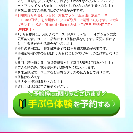
スリー登録をしていない方、およびBurnesStyleでプレミアム フリ
ー・フルタイム（Break）に登録をしていない方が対象となります。
※対象店舗にてご来店当日のご登録が必要です。
※利用開始月を含む3ヶ月間、対象ブランド全店通い放題コース
［16,800円/月］を特別価格［2,980円/月］に割引いたします。＜対象
ブランド：LAVA・Rintosull・BurnesStyle・FIVE ELEMENT FIT・
UPPER 9＞
※4ヶ月目以降は、お好きなコース［6,800円～/月］・オプションに変
更可能です。コース・店舗により価格は異なります。変更内容によ
り、手数料がかかる場合がございます。
※特典の適用には、特別価格終了後12ヶ月間の継続が必要です。
※特別価格期間中の月額は3ヶ月目にまとめて8,940円のご請求となりま
す。
※初回ご請求時より、運営管理費として毎月680円を頂戴いたします。
※ご入会時のみ、施設使用料2,500円を頂戴いたします。
※初来店限定で、ウェアなどお得なグッズの販売もしております。
※価格は税込です。
※法人会員様は対象外となります。
※詳しくは店頭にてご確認ください。