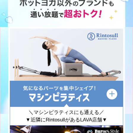
＼マシンピラティスにも通える／
▼近隣にRintosullがあるLAVA店舗▼