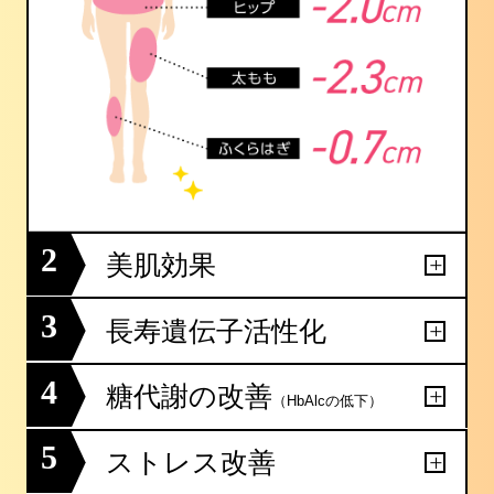
2
美肌効果
3
長寿遺伝子活性化
4
糖代謝の改善
（HbAlcの低下）
5
ストレス改善