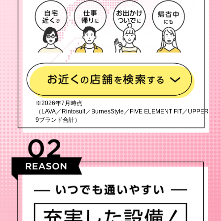
※2026年7月時点
（LAVA／Rintosull／BurnesStyle／FIVE ELEMENT FIT／UPPER
9ブランド合計）