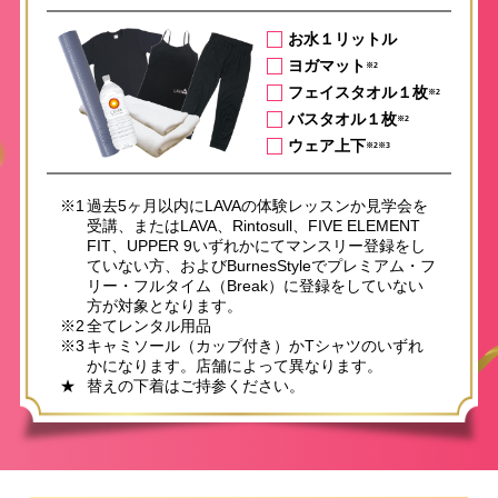
お水１リットル
ヨガマット
※2
フェイスタオル１枚
※2
バスタオル１枚
※2
ウェア上下
※2※3
※1
過去5ヶ月以内にLAVAの体験レッスンか見学会を
受講、またはLAVA、Rintosull、FIVE ELEMENT
FIT、UPPER 9いずれかにてマンスリー登録をし
ていない方、およびBurnesStyleでプレミアム・フ
リー・フルタイム（Break）に登録をしていない
方が対象となります。
※2
全てレンタル用品
※3
キャミソール（カップ付き）かTシャツのいずれ
かになります。店舗によって異なります。
★
替えの下着はご持参ください。