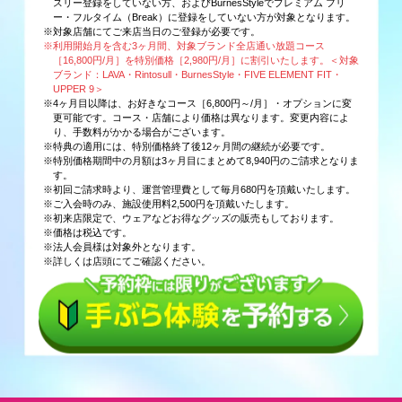
スリー登録をしていない方、およびBurnesStyleでプレミアム フリ
ー・フルタイム（Break）に登録をしていない方が対象となります。
※対象店舗にてご来店当日のご登録が必要です。
※利用開始月を含む3ヶ月間、対象ブランド全店通い放題コース
［16,800円/月］を特別価格［2,980円/月］に割引いたします。＜対象
ブランド：LAVA・Rintosull・BurnesStyle・FIVE ELEMENT FIT・
UPPER 9＞
※4ヶ月目以降は、お好きなコース［6,800円～/月］・オプションに変
更可能です。コース・店舗により価格は異なります。変更内容によ
り、手数料がかかる場合がございます。
※特典の適用には、特別価格終了後12ヶ月間の継続が必要です。
※特別価格期間中の月額は3ヶ月目にまとめて8,940円のご請求となりま
す。
※初回ご請求時より、運営管理費として毎月680円を頂戴いたします。
※ご入会時のみ、施設使用料2,500円を頂戴いたします。
※初来店限定で、ウェアなどお得なグッズの販売もしております。
※価格は税込です。
※法人会員様は対象外となります。
※詳しくは店頭にてご確認ください。