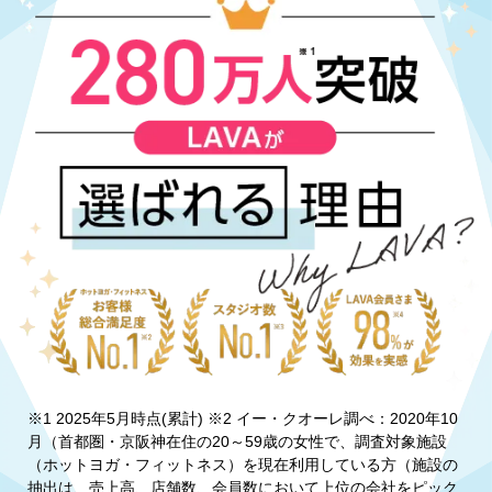
※1 2025年5月時点(累計) ※2 イー・クオーレ調べ：2020年10
月（首都圏・京阪神在住の20～59歳の女性で、調査対象施設
（ホットヨガ・フィットネス）を現在利用している方（施設の
抽出は、売上高、店舗数、会員数において上位の会社をピック