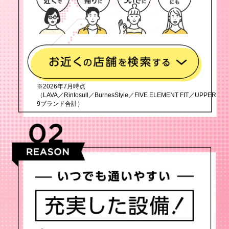
※2026年7月時点
（LAVA／Rintosull／BurnesStyle／FIVE ELEMENT FIT／UPPER
9ブランド合計）