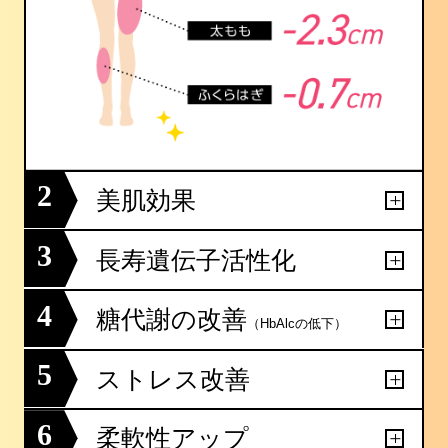
2
美肌効果
3
長寿遺伝子活性化
4
糖代謝の改善
（HbAlcの低下）
5
ストレス改善
6
柔軟性アップ