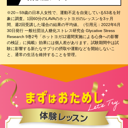
※20～59歳の日本人女性で、運動不足を自覚している53名を対
象に調査。1回60分のLAVAのホットヨガのレッスンを3ヶ月
間、週2回受講した場合の結果の平均値。（引用元：2022年6月
30日発行 一般社団法人糖化ストレス研究会 Glycative Stress
Research 9巻2号「ホットヨガ12週間実施による心身への影響
の検証」に掲載）効果には個人差があります。試験期間中は試
験に影響する新たなサプリの摂取や運動などを開始しないこ
と、通常の生活を維持することを管理。