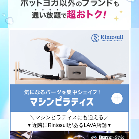
＼マシンピラティスにも通える／
▼近隣にRintosullがあるLAVA店舗▼