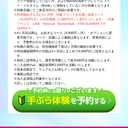
スリー登録をしていない方、およびBurnesStyleでプレミアム フリ
ー・フルタイム（Break）に登録をしていない方が対象となります。
※対象店舗にてご来店当日のご登録が必要です。
※利用開始月を含む3ヶ月間、対象ブランド全店通い放題コース
［16,800円/月］を特別価格［2,980円/月］に割引いたします。＜対象
ブランド：LAVA・Rintosull・BurnesStyle・FIVE ELEMENT FIT・
UPPER 9＞
※4ヶ月目以降は、お好きなコース［6,800円～/月］・オプションに変
更可能です。コース・店舗により価格は異なります。変更内容によ
り、手数料がかかる場合がございます。
※特典の適用には、特別価格終了後12ヶ月間の継続が必要です。
※特別価格期間中の月額は3ヶ月目にまとめて8,940円のご請求となりま
す。
※初回ご請求時より、運営管理費として毎月680円を頂戴いたします。
※ご入会時のみ、施設使用料2,500円を頂戴いたします。
※初来店限定で、ウェアなどお得なグッズの販売もしております。
※価格は税込です。
※法人会員様は対象外となります。
※詳しくは店頭にてご確認ください。