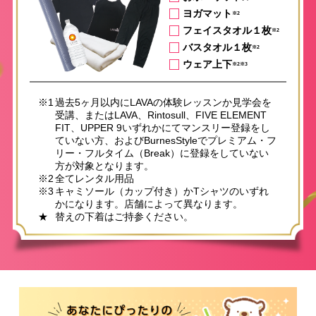
ヨガマット
※2
フェイスタオル１枚
※2
バスタオル１枚
※2
ウェア上下
※2※3
※1
過去5ヶ月以内にLAVAの体験レッスンか見学会を
受講、またはLAVA、Rintosull、FIVE ELEMENT
FIT、UPPER 9いずれかにてマンスリー登録をし
ていない方、およびBurnesStyleでプレミアム・フ
リー・フルタイム（Break）に登録をしていない
方が対象となります。
※2
全てレンタル用品
※3
キャミソール（カップ付き）かTシャツのいずれ
かになります。店舗によって異なります。
★
替えの下着はご持参ください。