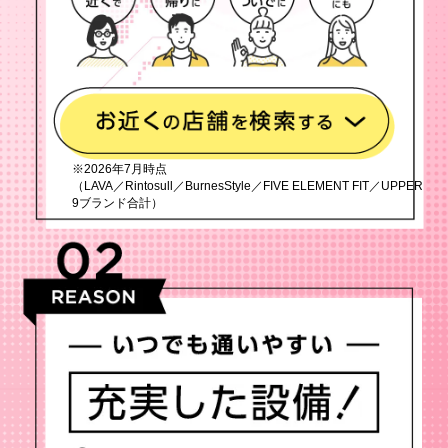
※2026年7月時点
（LAVA／Rintosull／BurnesStyle／FIVE ELEMENT FIT／UPPER
9ブランド合計）