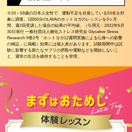
※20～59歳の日本人女性で、運動不足を自覚している53名を対
象に調査。1回60分のLAVAのホットヨガのレッスンを3ヶ月
間、週2回受講した場合の結果の平均値。（引用元：2022年6月
30日発行 一般社団法人糖化ストレス研究会 Glycative Stress
Research 9巻2号「ホットヨガ12週間実施による心身への影響
の検証」に掲載）効果には個人差があります。試験期間中は試
験に影響する新たなサプリの摂取や運動などを開始しないこ
と、通常の生活を維持することを管理。