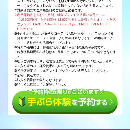
スリー登録をしていない方、およびBurnesStyleでプレミアム フリ
ー・フルタイム（Break）に登録をしていない方が対象となります。
※対象店舗にてご来店当日のご登録が必要です。
※利用開始月を含む3ヶ月間、対象ブランド全店通い放題コース
［16,800円/月］を特別価格［2,980円/月］に割引いたします。＜対象
ブランド：LAVA・Rintosull・BurnesStyle・FIVE ELEMENT FIT・
UPPER 9＞
※4ヶ月目以降は、お好きなコース［6,800円～/月］・オプションに変
更可能です。コース・店舗により価格は異なります。変更内容によ
り、手数料がかかる場合がございます。
※特典の適用には、特別価格終了後12ヶ月間の継続が必要です。
※特別価格期間中の月額は3ヶ月目にまとめて8,940円のご請求となりま
す。
※初回ご請求時より、運営管理費として毎月680円を頂戴いたします。
※ご入会時のみ、施設使用料2,500円を頂戴いたします。
※初来店限定で、ウェアなどお得なグッズの販売もしております。
※価格は税込です。
※法人会員様は対象外となります。
※詳しくは店頭にてご確認ください。