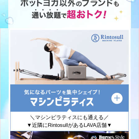
＼マシンピラティスにも通える／
▼近隣にRintosullがあるLAVA店舗▼