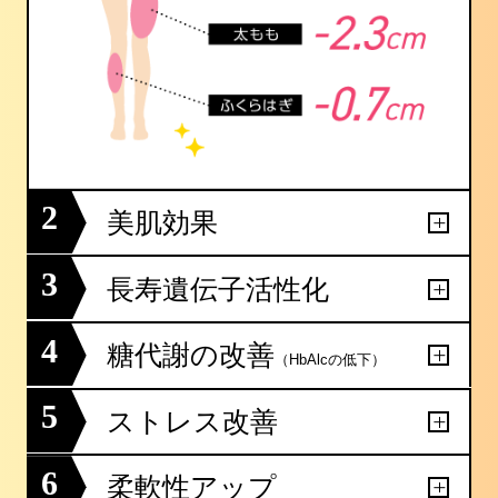
2
美肌効果
3
長寿遺伝子活性化
4
糖代謝の改善
（HbAlcの低下）
5
ストレス改善
6
柔軟性アップ