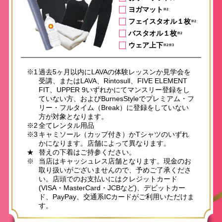
ヨガマット
※2
フェイスタオル１枚
※2
バスタオル１枚
※2
ウェア上下
※2※3
※1
過去5ヶ月以内にLAVAの体験レッスンか見学会を
受講、またはLAVA、Rintosull、FIVE ELEMENT
FIT、UPPER 9いずれかにてマンスリー登録をし
ていない方、およびBurnesStyleでプレミアム・フ
リー・フルタイム（Break）に登録をしていない
方が対象となります。
※2
全てレンタル用品
※3
キャミソール（カップ付き）かTシャツのいずれ
かになります。店舗によって異なります。
★
替えの下着はご持参ください。
※
当店はキャッシュレス店舗となります。現金のお
取り扱いがございませんので、予めご了承くださ
い。店頭でのお支払いにはクレジットカード
(VISA・MasterCard・JCBなど)、デビットカー
ド、PayPay、交通系ICカードがご利用いただけま
す。