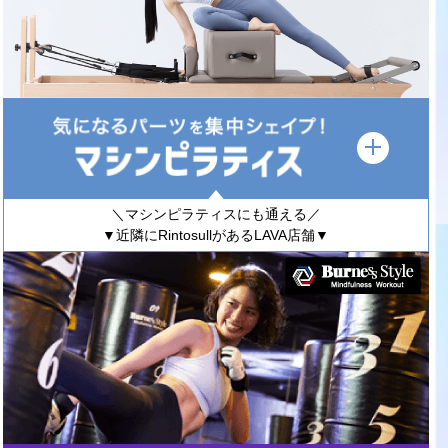
＼マシンピラティスにも通える／
▼近隣にRintosullがあるLAVA店舗▼