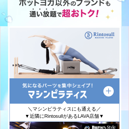
＼マシンピラティスにも通える／
▼近隣にRintosullがあるLAVA店舗▼