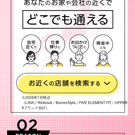
※2026年7月時点
（LAVA／Rintosull／BurnesStyle／FIVE ELEMENT FIT／UPPER
9ブランド合計）