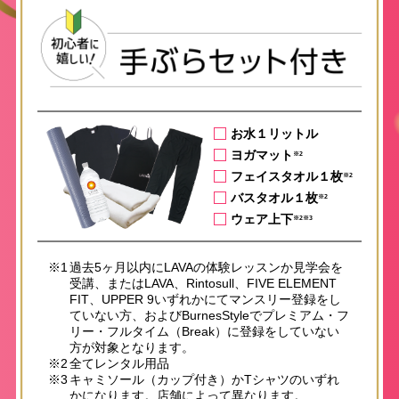
お水１リットル
ヨガマット
※2
フェイスタオル１枚
※2
バスタオル１枚
※2
ウェア上下
※2※3
※1
過去5ヶ月以内にLAVAの体験レッスンか見学会を
受講、またはLAVA、Rintosull、FIVE ELEMENT
FIT、UPPER 9いずれかにてマンスリー登録をし
ていない方、およびBurnesStyleでプレミアム・フ
リー・フルタイム（Break）に登録をしていない
方が対象となります。
※2
全てレンタル用品
※3
キャミソール（カップ付き）かTシャツのいずれ
かになります。店舗によって異なります。