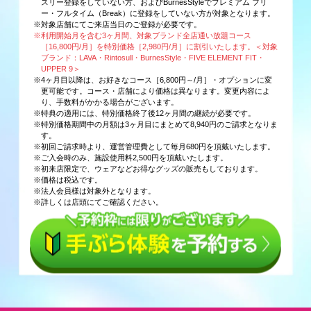
スリー登録をしていない方、およびBurnesStyleでプレミアム フリ
ー・フルタイム（Break）に登録をしていない方が対象となります。
※対象店舗にてご来店当日のご登録が必要です。
※利用開始月を含む3ヶ月間、対象ブランド全店通い放題コース
［16,800円/月］を特別価格［2,980円/月］に割引いたします。＜対象
ブランド：LAVA・Rintosull・BurnesStyle・FIVE ELEMENT FIT・
UPPER 9＞
※4ヶ月目以降は、お好きなコース［6,800円～/月］・オプションに変
更可能です。コース・店舗により価格は異なります。変更内容によ
り、手数料がかかる場合がございます。
※特典の適用には、特別価格終了後12ヶ月間の継続が必要です。
※特別価格期間中の月額は3ヶ月目にまとめて8,940円のご請求となりま
す。
※初回ご請求時より、運営管理費として毎月680円を頂戴いたします。
※ご入会時のみ、施設使用料2,500円を頂戴いたします。
※初来店限定で、ウェアなどお得なグッズの販売もしております。
※価格は税込です。
※法人会員様は対象外となります。
※詳しくは店頭にてご確認ください。