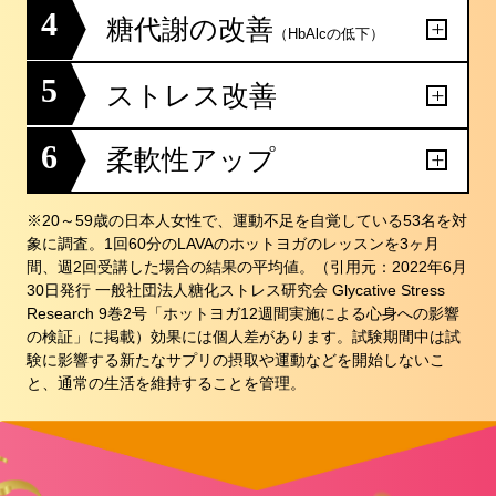
4
糖代謝の改善
（HbAlcの低下）
5
ストレス改善
6
柔軟性アップ
※20～59歳の日本人女性で、運動不足を自覚している53名を対
象に調査。1回60分のLAVAのホットヨガのレッスンを3ヶ月
間、週2回受講した場合の結果の平均値。（引用元：2022年6月
30日発行 一般社団法人糖化ストレス研究会 Glycative Stress
Research 9巻2号「ホットヨガ12週間実施による心身への影響
の検証」に掲載）効果には個人差があります。試験期間中は試
験に影響する新たなサプリの摂取や運動などを開始しないこ
と、通常の生活を維持することを管理。