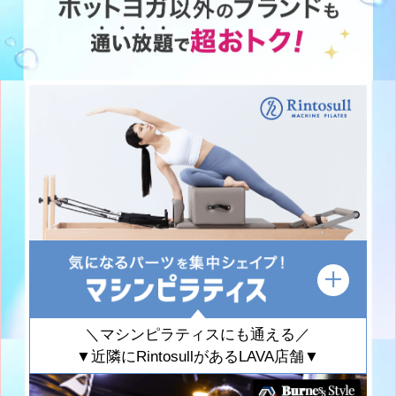
＼マシンピラティスにも通える／
▼近隣にRintosullがあるLAVA店舗▼