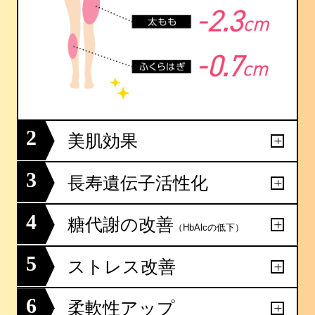
2
美肌効果
3
長寿遺伝子活性化
4
糖代謝の改善
（HbAlcの低下）
5
ストレス改善
6
柔軟性アップ