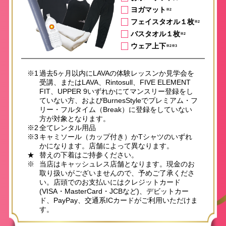
ヨガマット
※2
フェイスタオル１枚
※2
バスタオル１枚
※2
ウェア上下
※2※3
※1
過去5ヶ月以内にLAVAの体験レッスンか見学会を
受講、またはLAVA、Rintosull、FIVE ELEMENT
FIT、UPPER 9いずれかにてマンスリー登録をし
ていない方、およびBurnesStyleでプレミアム・フ
リー・フルタイム（Break）に登録をしていない
方が対象となります。
※2
全てレンタル用品
※3
キャミソール（カップ付き）かTシャツのいずれ
かになります。店舗によって異なります。
★
替えの下着はご持参ください。
※
当店はキャッシュレス店舗となります。現金のお
取り扱いがございませんので、予めご了承くださ
い。店頭でのお支払いにはクレジットカード
(VISA・MasterCard・JCBなど)、デビットカー
ド、PayPay、交通系ICカードがご利用いただけま
す。