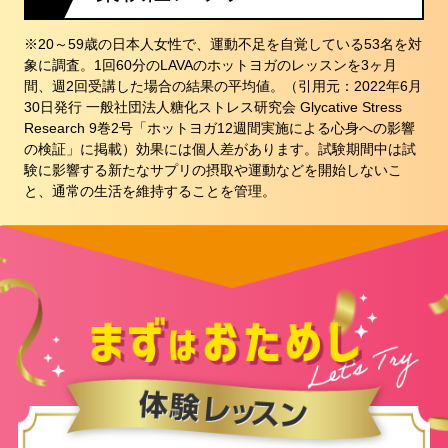
※20～59歳の日本人女性で、運動不足を自覚している53名を対
象に調査。1回60分のLAVAのホットヨガのレッスンを3ヶ月
間、週2回受講した場合の結果の平均値。（引用元：2022年6月
30日発行 一般社団法人糖化ストレス研究会 Glycative Stress
Research 9巻2号「ホットヨガ12週間実施による心身への影響
の検証」に掲載）効果には個人差があります。試験期間中は試
験に影響する新たなサプリの摂取や運動などを開始しないこ
と、通常の生活を維持することを管理。