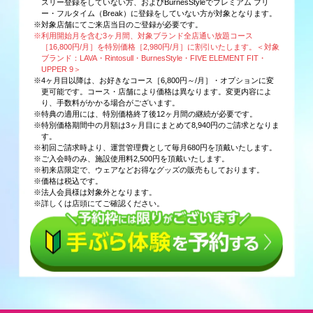
スリー登録をしていない方、およびBurnesStyleでプレミアム フリ
ー・フルタイム（Break）に登録をしていない方が対象となります。
※対象店舗にてご来店当日のご登録が必要です。
※利用開始月を含む3ヶ月間、対象ブランド全店通い放題コース
［16,800円/月］を特別価格［2,980円/月］に割引いたします。＜対象
ブランド：LAVA・Rintosull・BurnesStyle・FIVE ELEMENT FIT・
UPPER 9＞
※4ヶ月目以降は、お好きなコース［6,800円～/月］・オプションに変
更可能です。コース・店舗により価格は異なります。変更内容によ
り、手数料がかかる場合がございます。
※特典の適用には、特別価格終了後12ヶ月間の継続が必要です。
※特別価格期間中の月額は3ヶ月目にまとめて8,940円のご請求となりま
す。
※初回ご請求時より、運営管理費として毎月680円を頂戴いたします。
※ご入会時のみ、施設使用料2,500円を頂戴いたします。
※初来店限定で、ウェアなどお得なグッズの販売もしております。
※価格は税込です。
※法人会員様は対象外となります。
※詳しくは店頭にてご確認ください。