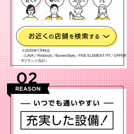
※2026年7月時点
（LAVA／Rintosull／BurnesStyle／FIVE ELEMENT FIT／UPPER
9ブランド合計）