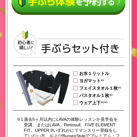
お水１リットル
ヨガマット
※2
フェイスタオル１枚
※2
バスタオル１枚
※2
ウェア上下
※2※3
※1
過去5ヶ月以内にLAVAの体験レッスンか見学会を
受講、またはLAVA、Rintosull、FIVE ELEMENT
FIT、UPPER 9いずれかにてマンスリー登録をし
ていない方、およびBurnesStyleでプレミアム・フ