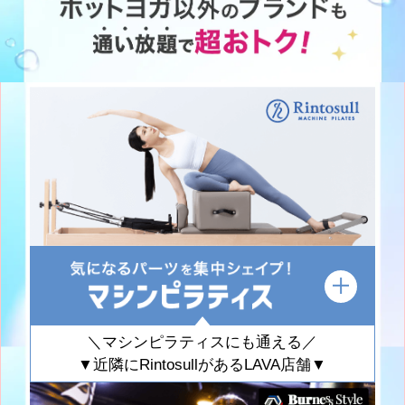
＼マシンピラティスにも通える／
▼近隣にRintosullがあるLAVA店舗▼