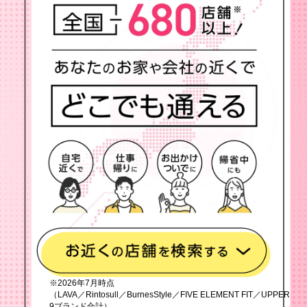
※2026年7月時点
（LAVA／Rintosull／BurnesStyle／FIVE ELEMENT FIT／UPPER
9ブランド合計）