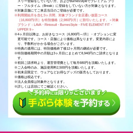
スリー登録をしていない方、およびBurnesStyleでプレミアム フリ
ー・フルタイム（Break）に登録をしていない方が対象となります。
※対象店舗にてご来店当日のご登録が必要です。
※利用開始月を含む3ヶ月間、対象ブランド全店通い放題コース
［16,800円/月］を特別価格［2,980円/月］に割引いたします。＜対象
ブランド：LAVA・Rintosull・BurnesStyle・FIVE ELEMENT FIT・
UPPER 9＞
※4ヶ月目以降は、お好きなコース［6,800円～/月］・オプションに変
更可能です。コース・店舗により価格は異なります。変更内容によ
り、手数料がかかる場合がございます。
※特典の適用には、特別価格終了後12ヶ月間の継続が必要です。
※特別価格期間中の月額は3ヶ月目にまとめて8,940円のご請求となりま
す。
※初回ご請求時より、運営管理費として毎月680円を頂戴いたします。
※ご入会時のみ、施設使用料2,500円を頂戴いたします。
※初来店限定で、ウェアなどお得なグッズの販売もしております。
※価格は税込です。
※法人会員様は対象外となります。
※詳しくは店頭にてご確認ください。