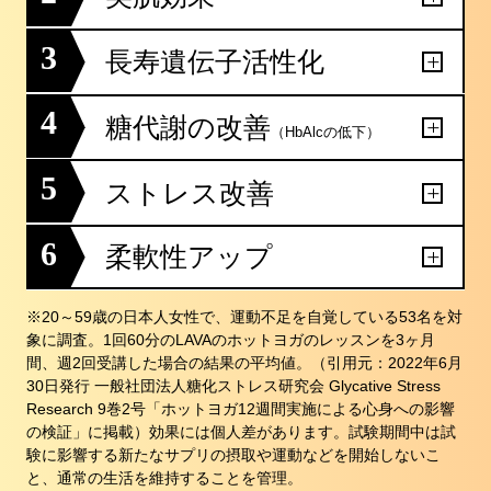
3
長寿遺伝子活性化
4
糖代謝の改善
（HbAlcの低下）
5
ストレス改善
6
柔軟性アップ
※20～59歳の日本人女性で、運動不足を自覚している53名を対
象に調査。1回60分のLAVAのホットヨガのレッスンを3ヶ月
間、週2回受講した場合の結果の平均値。（引用元：2022年6月
30日発行 一般社団法人糖化ストレス研究会 Glycative Stress
Research 9巻2号「ホットヨガ12週間実施による心身への影響
の検証」に掲載）効果には個人差があります。試験期間中は試
験に影響する新たなサプリの摂取や運動などを開始しないこ
と、通常の生活を維持することを管理。