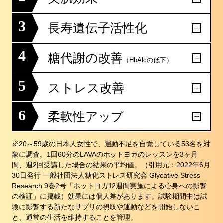
3
長寿遺伝子活性化
4
糖代謝の改善
（HbAlcの低下）
5
ストレス改善
6
柔軟性アップ
※20～59歳の日本人女性で、運動不足を自覚している53名を対
象に調査。1回60分のLAVAのホットヨガのレッスンを3ヶ月
間、週2回受講した場合の結果の平均値。（引用元：2022年6月
30日発行 一般社団法人糖化ストレス研究会 Glycative Stress
Research 9巻2号「ホットヨガ12週間実施による心身への影響
の検証」に掲載）効果には個人差があります。試験期間中は試
験に影響する新たなサプリの摂取や運動などを開始しないこ
と、通常の生活を維持することを管理。