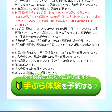
スリー登録をしていない方、およびBurnesStyleでプレミアム フリ
ー・フルタイム（Break）に登録をしていない方が対象となります。
※対象店舗にてご来店当日のご登録が必要です。
※利用開始月を含む3ヶ月間、対象ブランド全店通い放題コース
［16,800円/月］を特別価格［2,980円/月］に割引いたします。＜対象
ブランド：LAVA・Rintosull・BurnesStyle・FIVE ELEMENT FIT・
UPPER 9＞
※4ヶ月目以降は、お好きなコース［6,800円～/月］・オプションに変
更可能です。コース・店舗により価格は異なります。変更内容によ
り、手数料がかかる場合がございます。
※特典の適用には、特別価格終了後12ヶ月間の継続が必要です。
※特別価格期間中の月額は3ヶ月目にまとめて8,940円のご請求となりま
す。
※初回ご請求時より、運営管理費として毎月680円を頂戴いたします。
※ご入会時のみ、施設使用料2,500円を頂戴いたします。
※初来店限定で、ウェアなどお得なグッズの販売もしております。
※価格は税込です。
※法人会員様は対象外となります。
※詳しくは店頭にてご確認ください。