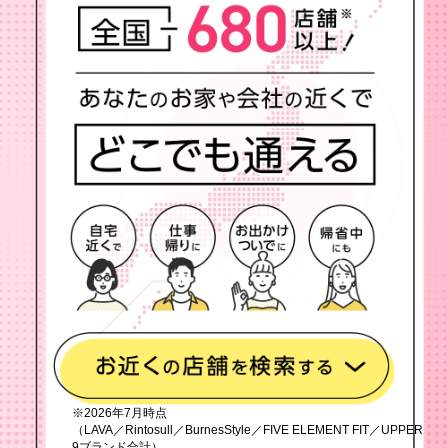
※2026年7月時点
（LAVA／Rintosull／BurnesStyle／FIVE ELEMENT FIT／UPPER
9ブランド合計）