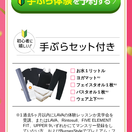
お水１リットル
ヨガマット
※2
フェイスタオル１枚
※2
バスタオル１枚
※2
ウェア上下
※2※3
※1
過去5ヶ月以内にLAVAの体験レッスンか見学会を
受講、またはLAVA、Rintosull、FIVE ELEMENT
FIT、UPPER 9いずれかにてマンスリー登録をし
ていない方、およびBurnesStyleでプレミアム・フ