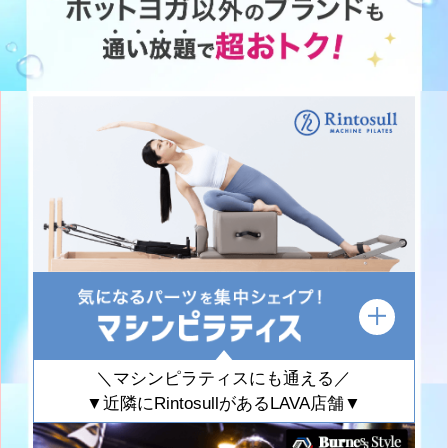
＼マシンピラティスにも通える／
▼近隣にRintosullがあるLAVA店舗▼